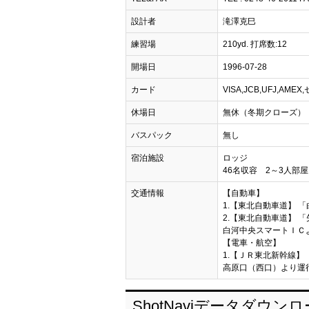
設計者
滝澤克巳
練習場
210yd. 打席数:12
開場日
1996-07-28
カード
VISA,JCB,UFJ,AM
休場日
無休（冬期クローズ）
バスパック
無し
宿泊施設
ロッジ
46名収容 2～3人部屋1
交通情報
【自動車】
1.【東北自動車道】 「
2.【東北自動車道】 「
白河中央スマートＩＣよ
【電車・航空】
1.【ＪＲ東北新幹線】 
高原口（西口）より運
ShotNaviデータダウン