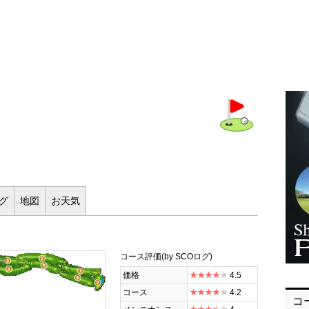
ログ
地図
お
天気
コース評価
(by SCOログ)
全景
価格
4.5
コース
4.2
コ