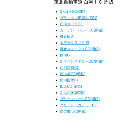
東北自動車道 白河ＩＣ 周辺
SK白河GC(閉鎖)
グランディ那須白河GC
白河メドウGC
ガーデン・バレイCC(閉鎖)
棚倉田舎
太平洋クラブ 白河
棚倉ステークスCC(閉鎖)
白河GC
新ゲインズボローCC(閉鎖)
白河高原CC
龍の舞GC(閉鎖)
白河国際CC
田人CC(閉鎖)
新白河GC(閉鎖)
グリーンウッドCC(閉鎖)
グリーンアカデミーCC
西の郷 CC(閉鎖)