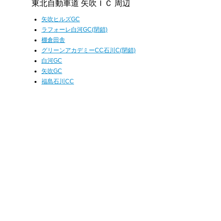
東北自動車道 矢吹ＩＣ 周辺
矢吹ヒルズGC
ラフォーレ白河GC(閉鎖)
棚倉田舎
グリーンアカデミーCC石川C(閉鎖)
白河GC
矢吹GC
福島石川CC