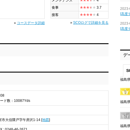
メンテナンス
4
食事
3.7
2023-
[高度
接客
4
»
SCOログで詳細を見る
»
コースデータ詳細
2023-
[高度
デ
S
福島県
08
ード数：10087Yds
福島県
白河市大信隈戸字午房沢1-14 [
地図
]
福島県
X : 0248-46-2671