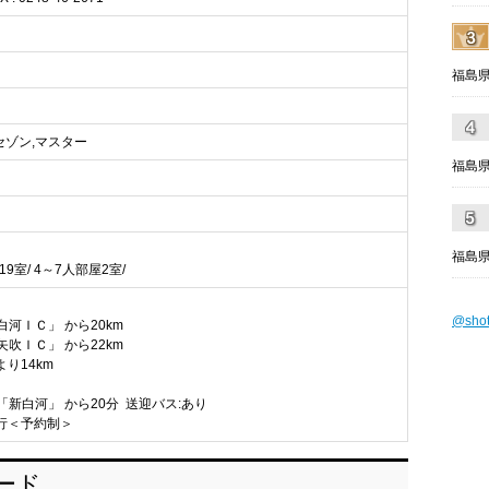
福島県
EX,セゾン,マスター
福島県
福島県
9室/ 4～7人部屋2室/
@sho
白河ＩＣ」 から20km
矢吹ＩＣ」 から22km
り14km
「新白河」 から20分 送迎バス:あり
行＜予約制＞
ロード