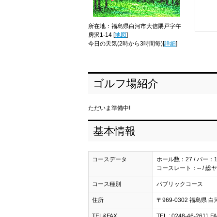
所在地：福島県白河市大信隈戸字午
房沢1-14 [
地図
]
今日の天気
(2時から3時間毎)[
詳細
]
ゴルフ場紹介
ただいま準備中!
基本情報
コースデータ
ホール数：27 / パー：1
コースレート：-- / 総ヤ
コース種別
パブリックコース
住所
〒969-0302 福島県 
TEL&FAX
TEL : 0248-46-2611 FA