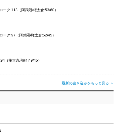
ローク:113（阿武隈/権太倉:53/60）
ローク:97（阿武隈/権太倉:52/45）
94（権太倉/那須:49/45）
最新の書き込みをもっと見る ＞
8