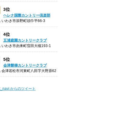
3位
ヘレナ国際カントリー倶楽部
 いわき市添野町頭巾平66-3
4位
五浦庭園カントリークラブ
 いわき市勿来町窪田大槻193-1
5位
会津磐梯カントリークラブ
 会津若松市河東町八田字大野原62
t_navi からのツイート