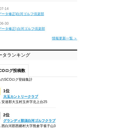
07-14
データ修正]白河ゴルフ倶楽部
06-30
データ修正] 白河ゴルフ倶楽部
情報更新一覧 ＞
ータランキング
COログ投稿数
のSCOログ登録集計
1位
大玉カントリークラブ
 安達郡大玉村玉井字北上台25
2位
グランディ那須白河ゴルフクラブ
 西白河郡西郷村大字熊倉字雀子山3