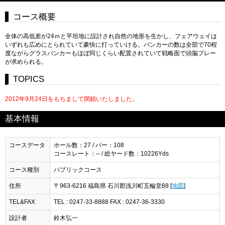
コース概要
全体の高低差が24ｍと平坦地に設計され自然の地形を生かし、フェアウェイは
いずれも広めにとられていて豪快に打っていける。バンカーの数は全部で70程
度ながらグラスバンカーもほぼ同じくらい配置されていて戦略面で頭脳プレー
が求められる。
TOPICS
2012年9月24日をもちまして閉鎖いたしました。
基本情報
コースデータ
ホール数：27 / パー：108
コースレート：-- / 総ヤード数：10226Yds
コース種別
パブリックコース
住所
〒963-6216 福島県 石川郡浅川町五輪堂88 [
地図
]
TEL&FAX
TEL : 0247-33-8888 FAX : 0247-36-3330
設計者
鈴木弘一