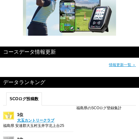
コースデータ情報更新
情報更新一覧 ＞
データランキング
SCOログ投稿数
福島県のSCOログ登録集計
1位
大玉カントリークラブ
福島県 安達郡大玉村玉井字北上台25