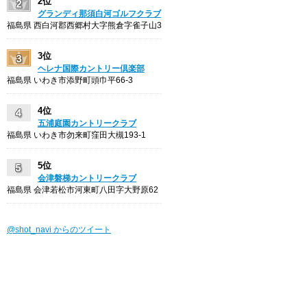
2位
グランディ那須白河ゴルフクラブ
福島県 西白河郡西郷村大字熊倉字雀子山3
3位
ヘレナ国際カントリー倶楽部
福島県 いわき市添野町頭巾平66-3
4位
五浦庭園カントリークラブ
福島県 いわき市勿来町窪田大槻193-1
5位
会津磐梯カントリークラブ
福島県 会津若松市河東町八田字大野原62
@shot_navi からのツイート