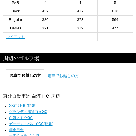
PAR
4
4
5
Back
432
417
610
Regular
386
373
566
Ladies
321
319
477
レイアウト
周辺のゴルフ場
お車でお越しの方
電車でお越しの方
東北自動車道 白河ＩＣ 周辺
SK白河GC(閉鎖)
グランディ那須白河GC
白河メドウGC
ガーデン・バレイCC(閉鎖)
棚倉田舎