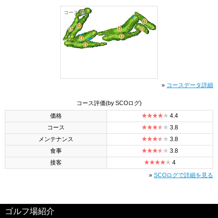
コース全景
»
コースデータ詳細
コース評価
(by SCOログ)
価格
4.4
コース
3.8
メンテナンス
3.8
食事
3.8
接客
4
»
SCOログで詳細を見る
ゴルフ場紹介