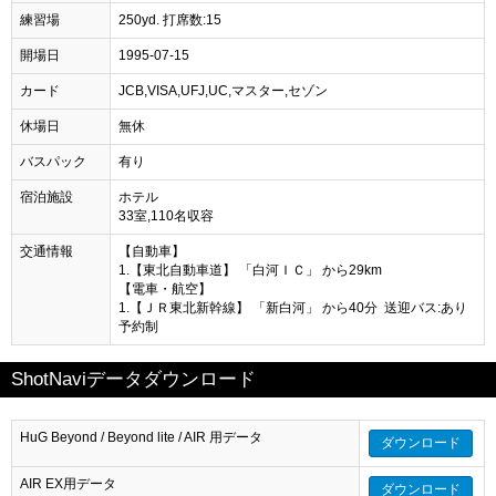
練習場
250yd. 打席数:15
開場日
1995-07-15
カード
JCB,VISA,UFJ,UC,マスター,セゾン
休場日
無休
バスパック
有り
宿泊施設
ホテル
33室,110名収容
交通情報
【自動車】
1.【東北自動車道】 「白河ＩＣ」 から29km
【電車・航空】
1.【ＪＲ東北新幹線】 「新白河」 から40分 送迎バス:あり
予約制
ShotNaviデータダウンロード
HuG Beyond / Beyond lite / AIR 用データ
ダウンロード
AIR EX用データ
ダウンロード