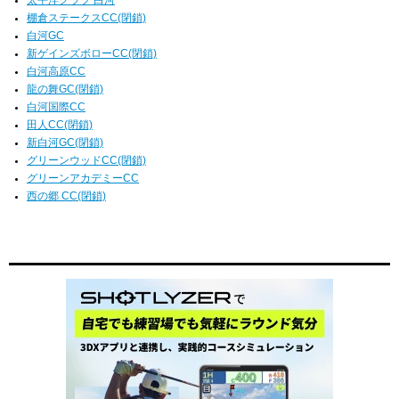
太平洋クラブ 白河
棚倉ステークスCC(閉鎖)
白河GC
新ゲインズボローCC(閉鎖)
白河高原CC
龍の舞GC(閉鎖)
白河国際CC
田人CC(閉鎖)
新白河GC(閉鎖)
グリーンウッドCC(閉鎖)
グリーンアカデミーCC
西の郷 CC(閉鎖)