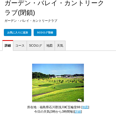
ガーデン・バレイ・カントリーク
ラブ(閉鎖)
ガーデン・バレイ・カントリークラブ
お気に入りに追加
SCOログ登録
詳細
コース
SCOログ
地図
天気
所在地：福島県石川郡浅川町五輪堂88 [
地図
]
今日の天気
(3時から3時間毎)[
詳細
]