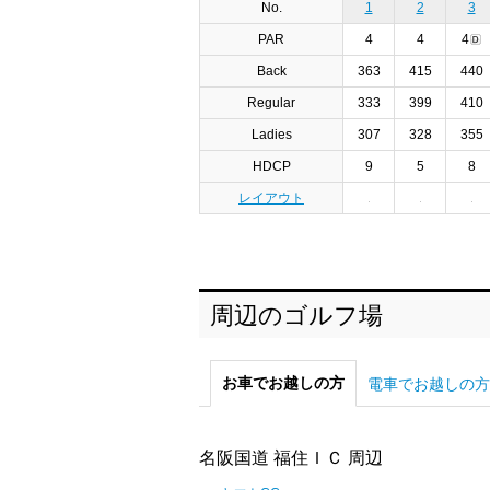
No.
1
2
3
PAR
4
4
4
Back
363
415
440
Regular
333
399
410
Ladies
307
328
355
HDCP
9
5
8
レイアウト
周辺のゴルフ場
お車でお越しの方
電車でお越しの方
名阪国道 福住ＩＣ 周辺