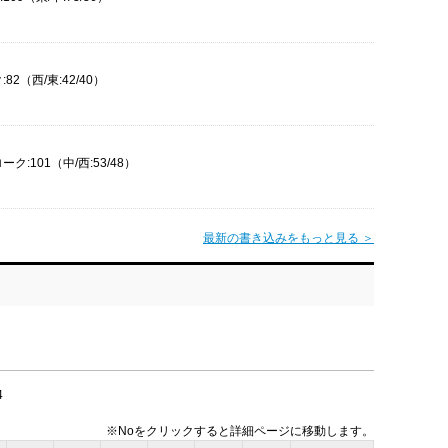
82（西/東:42/40）
ーク:101（中/西:53/48）
最新の書き込みをもっと見る ＞
4
※Noをクリックすると詳細ページに移動します。