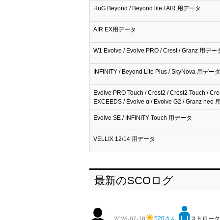
HuG Beyond / Beyond lite / AIR 用データ
AIR EX用データ
W1 Evolve / Evolve PRO / Crest / Granz 用デー
INFINITY / Beyond Lite Plus / SkyNova 用デー
Evolve PRO Touch / Crest2 / Crest2 Touch / Cre
EXCEEDS / Evolve α / Evolve G2 / Granz n
Evolve SE / INFINITY Touch 用データ
VELLIX 12/14 用データ
最新のSCOログ
520さん
ストローク:1
2026-07-18