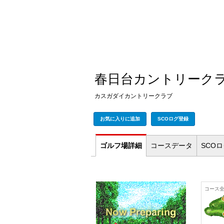
春日台カントリーク
カスガダイカントリークラブ
お気に入りに追加
SCOログ登録
ゴルフ場
詳細
コース
データ
SCO
コース