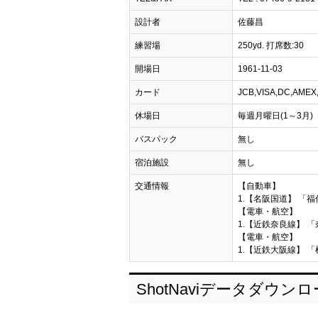
設計者
佐藤昌
練習場
250yd. 打席数:30
開場日
1961-11-03
カード
JCB,VISA,DC,AM
休場日
毎週月曜日(1～3月)
バスパック
無し
宿泊施設
無し
交通情報
【自動車】
1.【名阪国道】 「福
【電車・航空】
1.【近鉄奈良線】 「
【電車・航空】
1.【近鉄大阪線】 「
ShotNaviデータダウン