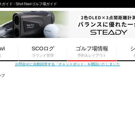
ド - Shot Naviゴルフ場ガイド
vi
SCOログ
ゴルフ場情報
報
ラウンド管理
予約＆レイアウト
お問合せに自動回答する「チャットボット」を開設いたしました
ラブ