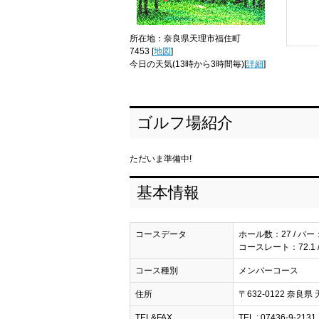
所在地：奈良県天理市福住町
7453 [
地図
]
今日の天気
(13時から3時間毎)[
詳細
]
ゴルフ場紹介
ただいま準備中!
基本情報
コースデータ
ホール数：27 / パー
コースレート：72.1 
コース種別
メンバーコース
住所
〒632-0122 奈良県
TEL&FAX
TEL : 07436-9-2131