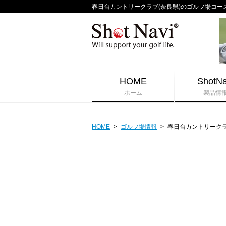
春日台カントリークラブ(奈良県)のゴルフ場コースガイ
HOME
ShotNa
ホーム
製品情
HOME
>
ゴルフ場情報
>
春日台カントリーク