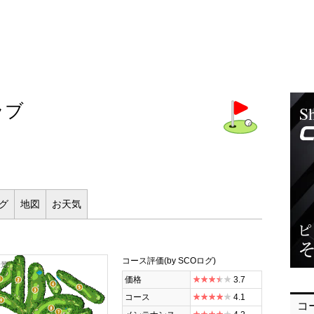
ラブ
ログ
地図
お
天気
コース評価
(by SCOログ)
全景
価格
3.7
コース
4.1
コ