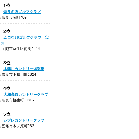
1位
奈良名阪ゴルフクラブ
 奈良市荻町709
2位
ムロウ36ゴルフクラブ 宝
ース
 宇陀市室生区向渕4514
3位
木津川カントリー倶楽部
 奈良市下狭川町1824
4位
大和高原カントリークラブ
 奈良市柳生町1138-1
5位
シプレカントリークラブ
 五條市木ノ原町963