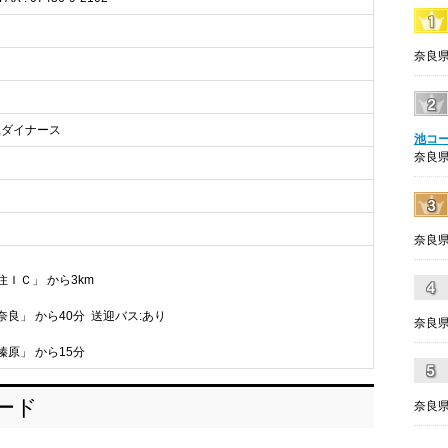
奈良県
EX,ダイナース
池コ
奈良県
奈良県
住ＩＣ」 から3km
奈良」 から40分 送迎バス:あり
奈良県
榛原」 から15分
ロード
奈良県