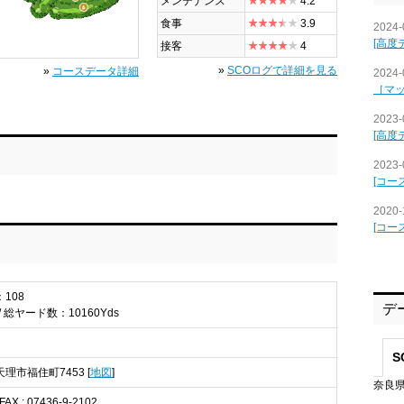
メンテナンス
4.2
食事
3.9
2024-
[高度
接客
4
»
SCOログで詳細を見る
»
コースデータ詳細
2024-
［マ
2023-
[高度
2023-
[コー
2020-
[コー
：108
デ
/ 総ヤード数：10160Yds
S
 天理市福住町7453 [
地図
]
奈良県
 FAX : 07436-9-2102