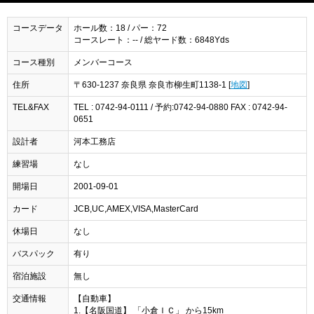
コースデータ
ホール数：18 / パー：72
コースレート：-- / 総ヤード数：6848Yds
コース種別
メンバーコース
住所
〒630-1237 奈良県 奈良市柳生町1138-1 [
地図
]
TEL&FAX
TEL : 0742-94-0111 / 予約:0742-94-0880 FAX : 0742-94-
0651
設計者
河本工務店
練習場
なし
開場日
2001-09-01
カード
JCB,UC,AMEX,VISA,MasterCard
休場日
なし
バスパック
有り
宿泊施設
無し
交通情報
【自動車】
1.【名阪国道】 「小倉ＩＣ」 から15km