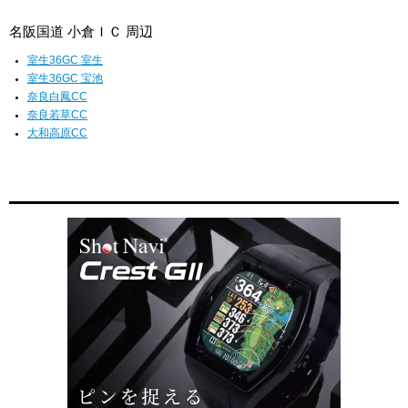
名阪国道 小倉ＩＣ 周辺
室生36GC 室生
室生36GC 宝池
奈良白鳳CC
奈良若草CC
大和高原CC