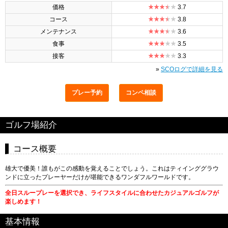
価格
3.7
コース
3.8
メンテナンス
3.6
食事
3.5
接客
3.3
»
SCOログで詳細を見る
プレー予約
コンペ相談
ゴルフ場紹介
コース概要
雄大で優美！誰もがこの感動を覚えることでしょう。これはティインググラウ
ンドに立ったプレーヤーだけが堪能できるワンダフルワールドです。
全日スループレーを選択でき、ライフスタイルに合わせたカジュアルゴルフが
楽しめます！
基本情報