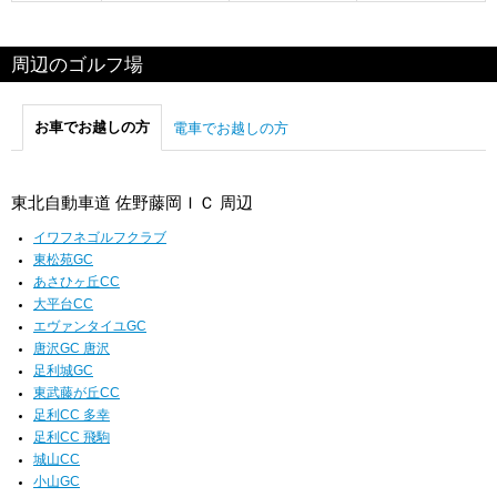
周辺のゴルフ場
お車でお越しの方
電車でお越しの方
東北自動車道 佐野藤岡ＩＣ 周辺
イワフネゴルフクラブ
東松苑GC
あさひヶ丘CC
大平台CC
エヴァンタイユGC
唐沢GC 唐沢
足利城GC
東武藤が丘CC
足利CC 多幸
足利CC 飛駒
城山CC
小山GC