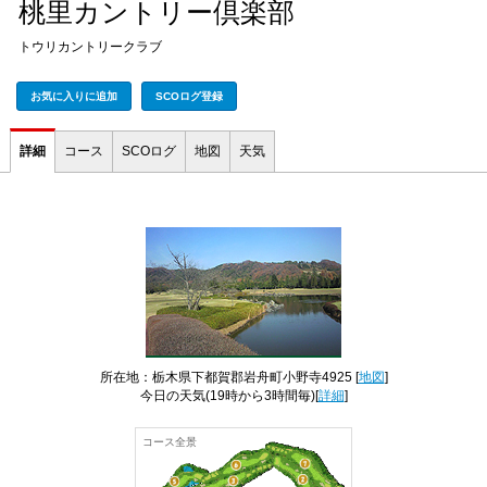
桃里カントリー倶楽部
トウリカントリークラブ
お気に入りに追加
SCOログ登録
詳細
コース
SCOログ
地図
天気
所在地：栃木県下都賀郡岩舟町小野寺4925 [
地図
]
今日の天気
(19時から3時間毎)[
詳細
]
コース全景