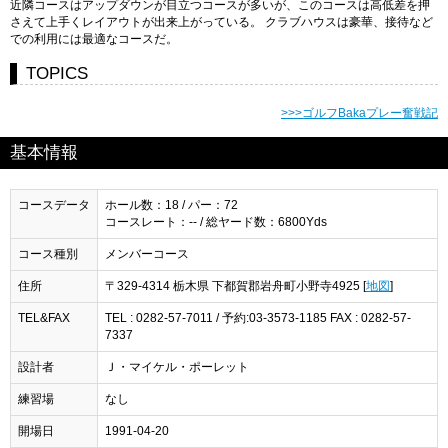
近隣コースはアップダウンが目立つコースが多いが、このコースは高低差を押
さえて上手くレイアウトが出来上がっている。 クラブハウスは豪華、接待など
での利用には最適なコースだ。
TOPICS
>>>ゴルフBakaプレー奮戦記
基本情報
コースデータ
ホール数：18 / パー：72
コースレート：-- / 総ヤード数：6800Yds
コース種別
メンバーコース
住所
〒329-4314 栃木県 下都賀郡岩舟町小野寺4925 [
地図
]
TEL&FAX
TEL : 0282-57-7011 / 予約:03-3573-1185 FAX : 0282-57-
7337
設計者
Ｊ・マイケル・ポーレット
練習場
なし
開場日
1991-04-20