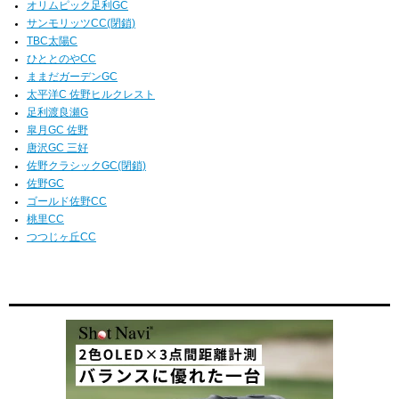
オリムピック足利GC
サンモリッツCC(閉鎖)
TBC太陽C
ひととのやCC
ままだガーデンGC
太平洋C 佐野ヒルクレスト
足利渡良瀬G
皐月GC 佐野
唐沢GC 三好
佐野クラシックGC(閉鎖)
佐野GC
ゴールド佐野CC
桃里CC
つつじヶ丘CC