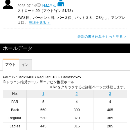
T-MZさん
2025-07-14
ストローク:99（アウト/イン:51/48）
FW８回、パーオン４回、パー３個、パット３８、OBなし、アンプレ
１回。
詳細を見る ＞
最新の書き込みをもっと見る ＞
ホールデータ
アウト
イン
PAR:36 / Back:3400 / Regular:3180 / Ladies:2525
ドラコン推奨ホール
ニアピン推奨ホール
※Noをクリックすると詳細ページに移動します。
No.
1
2
3
PAR
5
4
4
Back
560
390
405
Regular
530
370
385
Ladies
445
315
285