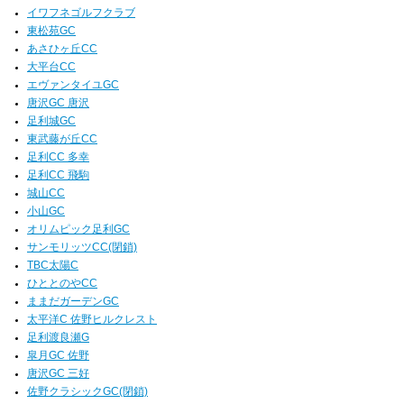
イワフネゴルフクラブ
東松苑GC
あさひヶ丘CC
大平台CC
エヴァンタイユGC
唐沢GC 唐沢
足利城GC
東武藤が丘CC
足利CC 多幸
足利CC 飛駒
城山CC
小山GC
オリムピック足利GC
サンモリッツCC(閉鎖)
TBC太陽C
ひととのやCC
ままだガーデンGC
太平洋C 佐野ヒルクレスト
足利渡良瀬G
皐月GC 佐野
唐沢GC 三好
佐野クラシックGC(閉鎖)