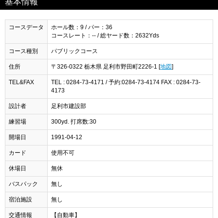
基本情報
コースデータ
ホール数：9 / パー：36
コースレート：-- / 総ヤード数：2632Yds
コース種別
パブリックコース
住所
〒326-0322 栃木県 足利市野田町2226-1 [
地図
]
TEL&FAX
TEL : 0284-73-4171 / 予約:0284-73-4174 FAX : 0284-73-
4173
設計者
足利市建設部
練習場
300yd. 打席数:30
開場日
1991-04-12
カード
使用不可
休場日
無休
バスパック
無し
宿泊施設
無し
交通情報
【自動車】