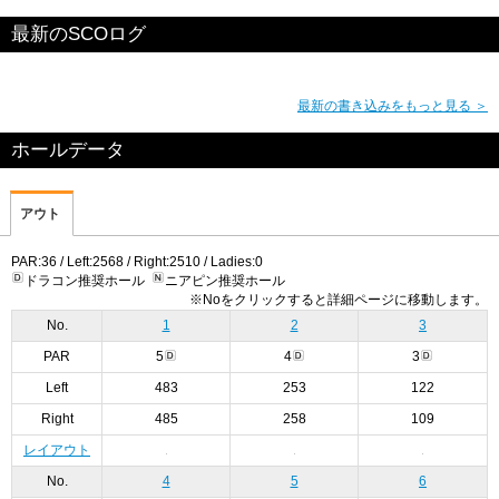
最新のSCOログ
最新の書き込みをもっと見る ＞
ホールデータ
アウト
PAR:36 / Left:2568 / Right:2510 / Ladies:0
ドラコン推奨ホール
ニアピン推奨ホール
※Noをクリックすると詳細ページに移動します。
No.
1
2
3
PAR
5
4
3
Left
483
253
122
Right
485
258
109
レイアウト
No.
4
5
6