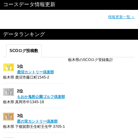
コースデータ情報更新
情報更新一覧 ＞
データランキング
SCOログ投稿数
栃木県のSCOログ登録集計
1位
鹿沼カントリー倶楽部
栃木県 鹿沼市藤江町1545-2
2位
もおか鬼怒公園ゴルフ倶楽部
栃木県 真岡市中1345-18
3位
星の宮カントリー倶楽部
栃木県 下都賀郡壬生町壬生甲 3705-1