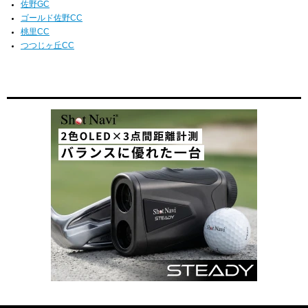
佐野GC
ゴールド佐野CC
桃里CC
つつじヶ丘CC