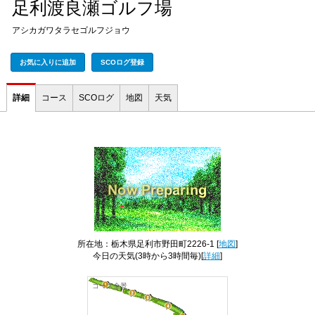
足利渡良瀬ゴルフ場
アシカガワタラセゴルフジョウ
お気に入りに追加
SCOログ登録
詳細
コース
SCOログ
地図
天気
所在地：栃木県足利市野田町2226-1 [
地図
]
今日の天気
(3時から3時間毎)[
詳細
]
コース全景