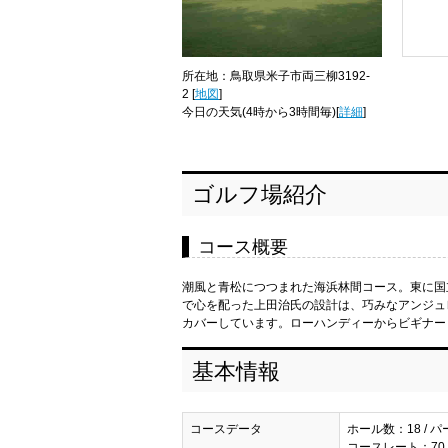
所在地：鳥取県米子市両三柳3192-
2 [
地図
]
今日の天気
(4時から3時間毎)[
詳細
]
ゴルフ場紹介
コース概要
潮風と青松につつまれた海浜林間コース。東に国
で心を配った上田治氏の設計は、巧みなアンジュ
カバーしています。ローハンディーからビギナー
基本情報
コースデータ
ホール数：18 / パ
コースレート：70.9