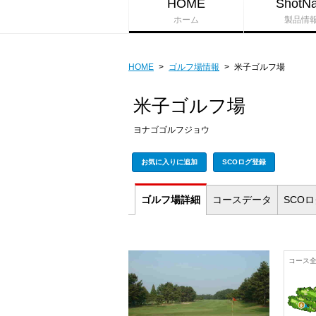
HOME
ShotNa
ホーム
製品情
HOME
>
ゴルフ場情報
>
米子ゴルフ場
米子ゴルフ場
ヨナゴゴルフジョウ
お気に入りに追加
SCOログ登録
ゴルフ場
詳細
コース
データ
SCO
コース