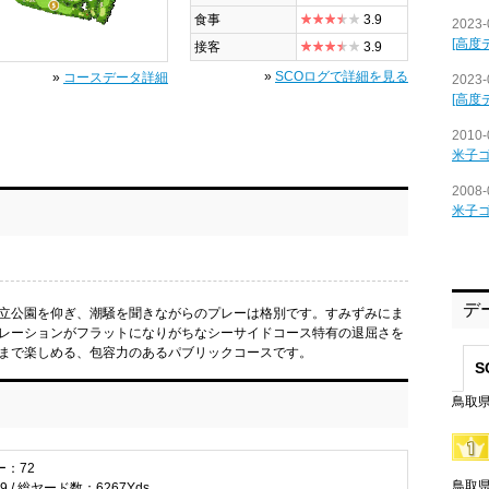
食事
3.9
2023-
[高度
接客
3.9
»
SCOログで詳細を見る
»
コースデータ詳細
2023-
[高度
2010-
米子
2008-
米子
デ
立公園を仰ぎ、潮騒を聞きながらのプレーは格別です。すみずみにま
レーションがフラットになりがちなシーサイドコース特有の退屈さを
まで楽しめる、包容力のあるパブリックコースです。
S
鳥取県
ー：72
鳥取県
 / 総ヤード数：6267Yds