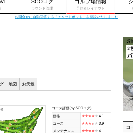
vi
SCOログ
ゴルフ場情報
報
ラウンド管理
予約＆レイアウト
お問合せに自動回答する「チャットボット」を開設いたしました
ログ
地図
お
天気
コース評価
(by SCOログ)
全景
価格
4.1
コース
3.9
コ
メンテナンス
4