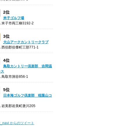
2位
米子ゴルフ場
 米子市両三柳3192-2
3位
大山アークカントリークラブ
 西伯郡伯耆町三部771-1
4位
鳥取カントリー倶楽部 吉岡温
ース
 鳥取市洞谷856-1
5位
日本海ゴルフ倶楽部 稲葉山コ
 岩美郡岩美町唐川205
t_navi からのツイート