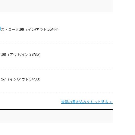
ストローク:99（イン/アウト:55/44）
68（アウト/イン:33/35）
67（イン/アウト:34/33）
最新の書き込みをもっと見る ＞