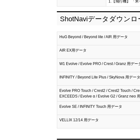
1.【飛行機】 「米
ShotNaviデータダウン
HuG Beyond / Beyond lite / AIR 用データ
AIR EX用データ
W1 Evolve / Evolve PRO / Crest / Granz 用デー
INFINITY / Beyond Lite Plus / SkyNova 用デー
Evolve PRO Touch / Crest2 / Crest2 Touch / Cre
EXCEEDS / Evolve α / Evolve G2 / Granz n
Evolve SE / INFINITY Touch 用データ
VELLIX 12/14 用データ