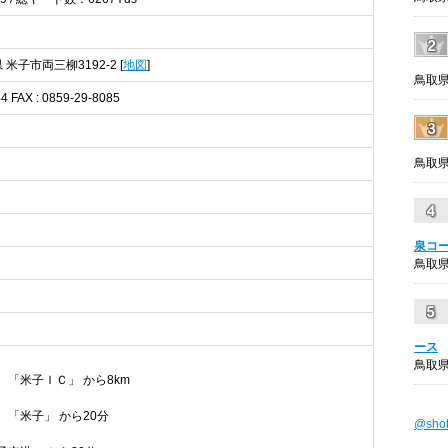
県 米子市両三柳3192-2 [
地図
]
鳥取県
44 FAX : 0859-29-8085
鳥取県
泉コ
鳥取県
ース
鳥取県
 「米子ＩＣ」 から8km
 「米子」 から20分
@sho