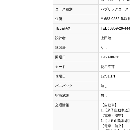
コース種別
パブリックコース
住所
〒683-0853 鳥取
TEL&FAX
TEL : 0859-29-44
設計者
上田治
練習場
なし
開場日
1963-08-26
カード
使用不可
休場日
12/31,1/1
バスパック
無し
宿泊施設
無し
交通情報
【自動車】
1.【米子自動車道】
【電車・航空】
1.【ＪＲ山陰本線】
【電車・航空】