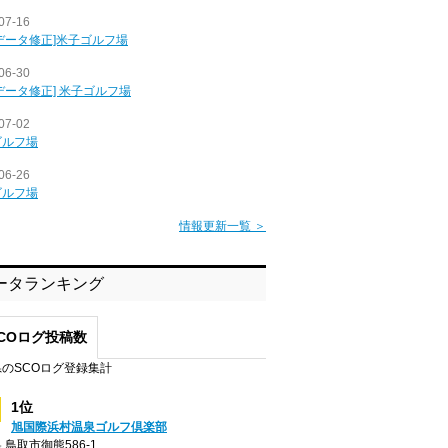
07-16
データ修正]米子ゴルフ場
06-30
データ修正] 米子ゴルフ場
07-02
ゴルフ場
06-26
ゴルフ場
情報更新一覧 ＞
ータランキング
COログ投稿数
のSCOログ登録集計
1位
旭国際浜村温泉ゴルフ倶楽部
 鳥取市御熊586-1