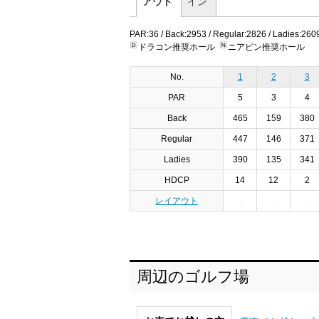
アウト
イン
PAR:36 / Back:2953 / Regular:2826 / Ladies:260
ドラコン推奨ホール
ニアピン推奨ホール
No.
1
2
3
PAR
5
3
4
Back
465
159
380
Regular
447
146
371
Ladies
390
135
341
HDCP
14
12
2
レイアウト
周辺のゴルフ場