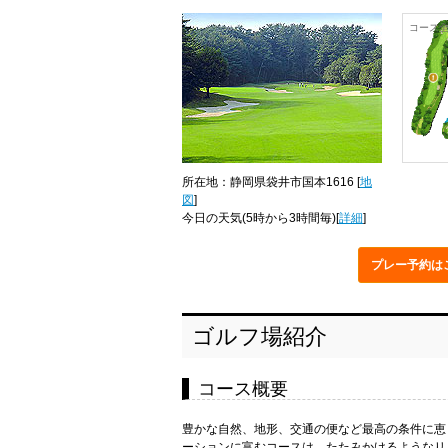
コース
所在地：静岡県袋井市国本1616 [
地
図
]
今日の天気
(5時から3時間毎)[
詳細
]
プレー予約
は
ゴルフ場紹介
コース概要
豊かな自然、地形、交通の便など最高の条件に恵
ーションに富むコースは、たたみかけるようなリ