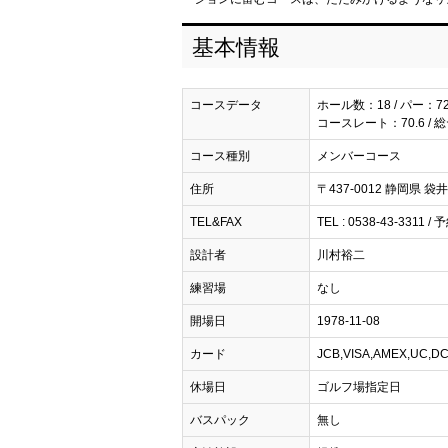
基本情報
コースデータ
ホール数：18 / パー：7
コースレート：70.6 / 
コース種別
メンバーコース
住所
〒437-0012 静岡県 袋井
TEL&FAX
TEL : 0538-43-3311 / 
設計者
川村裕二
練習場
なし
開場日
1978-11-08
カード
JCB,VISA,AMEX,UC,DC
休場日
ゴルフ場指定日
バスパック
無し