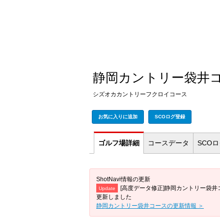
静岡カントリー袋井
シズオカカントリーフクロイコース
お気に入りに追加
SCOログ登録
ゴルフ場
詳細
コース
データ
SCO
ShotNavi情報の更新
[高度データ修正]静岡カントリー袋井
Update
更新しました
静岡カントリー袋井コースの更新情報 ＞