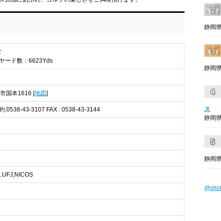
静岡県
2
総ヤード数：6623Yds
静岡県
市国本1616 [
地図
]
ス
予約:0538-43-3107 FAX : 0538-43-3144
静岡県
静岡県
,UFJ,NICOS
@sho