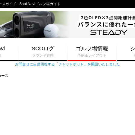
イド - Shot Naviゴルフ場ガイド
vi
SCOログ
ゴルフ場情報
報
ラウンド管理
予約＆レイアウト
お問合せに自動回答する「チャットボット」を開設いたしました
コース