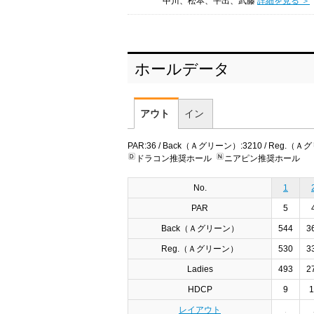
中川、松本、平出、武藤
詳細を見る ＞
ホールデータ
アウト
イン
PAR:36 / Back（Ａグリーン）:3210 / Reg.（Ａグリ
ドラコン推奨ホール
ニアピン推奨ホール
No.
1
PAR
5
Back（Ａグリーン）
544
3
Reg.（Ａグリーン）
530
3
Ladies
493
2
HDCP
9
1
レイアウト