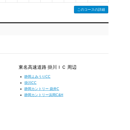
このコースの詳細
東名高速道路 掛川ＩＣ 周辺
静岡よみうりCC
掛川CC
静岡カントリー 袋井C
静岡カントリー浜岡C&H