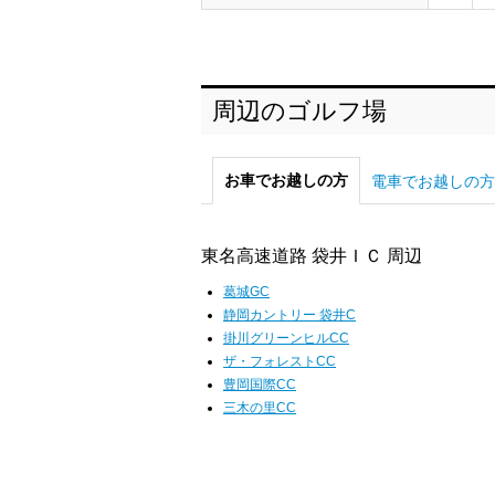
周辺のゴルフ場
お車でお越しの方
電車でお越しの方
東名高速道路 袋井ＩＣ 周辺
葛城GC
静岡カントリー 袋井C
掛川グリーンヒルCC
ザ・フォレストCC
豊岡国際CC
三木の里CC