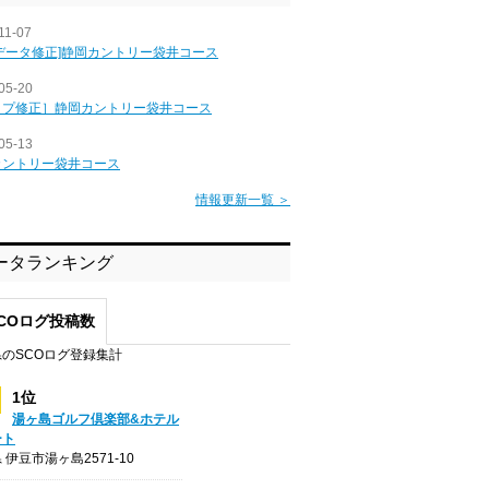
11-07
データ修正]静岡カントリー袋井コース
05-20
ップ修正］静岡カントリー袋井コース
05-13
カントリー袋井コース
情報更新一覧 ＞
ータランキング
COログ投稿数
のSCOログ登録集計
1位
湯ヶ島ゴルフ倶楽部&ホテル
ート
 伊豆市湯ヶ島2571-10