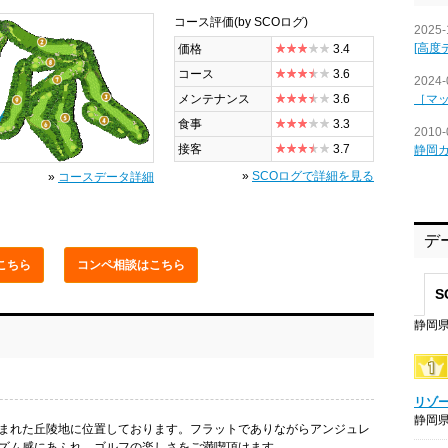
コース評価
(by SCOログ)
全景
2025-
[高度
価格
3.4
コース
3.6
2024-
［マ
メンテナンス
3.6
食事
3.3
2010-
接客
3.7
静岡
»
SCOログで詳細を見る
»
コースデータ詳細
デ
こちら
コンペ相談
はこちら
S
静岡県
リゾ
静岡県
まれた丘陵地に位置しております。フラットでありながらアンジュレ
ズム感にあふれ、ゴルフの楽しさをご満喫頂けます。