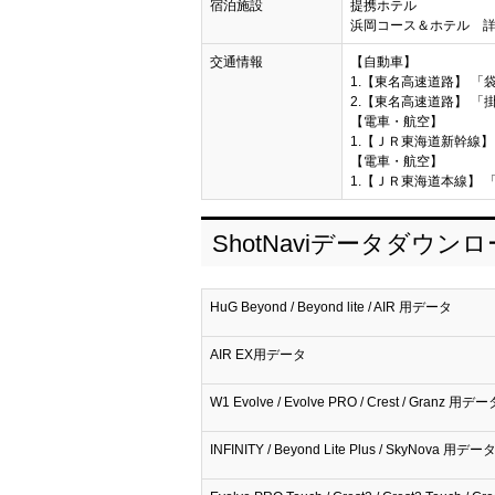
宿泊施設
提携ホテル
浜岡コース＆ホテル 
交通情報
【自動車】
1.【東名高速道路】 「袋
2.【東名高速道路】 「掛
【電車・航空】
1.【ＪＲ東海道新幹線】
【電車・航空】
1.【ＪＲ東海道本線】 
ShotNaviデータダウン
HuG Beyond / Beyond lite / AIR 用データ
AIR EX用データ
W1 Evolve / Evolve PRO / Crest / Granz 用デー
INFINITY / Beyond Lite Plus / SkyNova 用デー