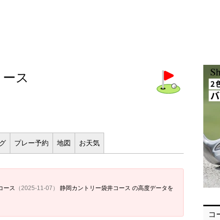
コース
ログ
プレー
予約
地図
お
天気
コース
（2025-11-07）
静岡カントリー袋井コース の高度データを
コ