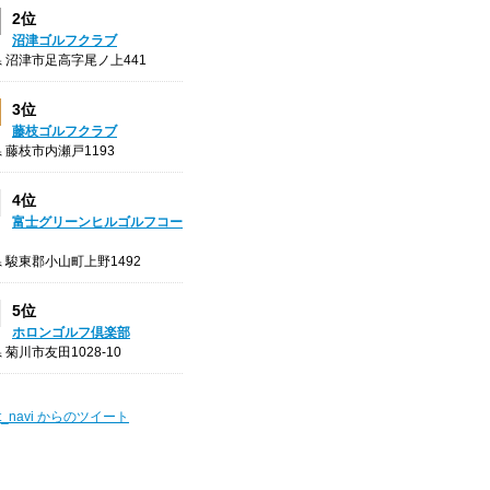
2位
沼津ゴルフクラブ
 沼津市足高字尾ノ上441
3位
藤枝ゴルフクラブ
 藤枝市内瀬戸1193
4位
富士グリーンヒルゴルフコー
 駿東郡小山町上野1492
5位
ホロンゴルフ倶楽部
 菊川市友田1028-10
t_navi からのツイート