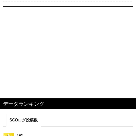
データランキング
SCOログ投稿数
1位