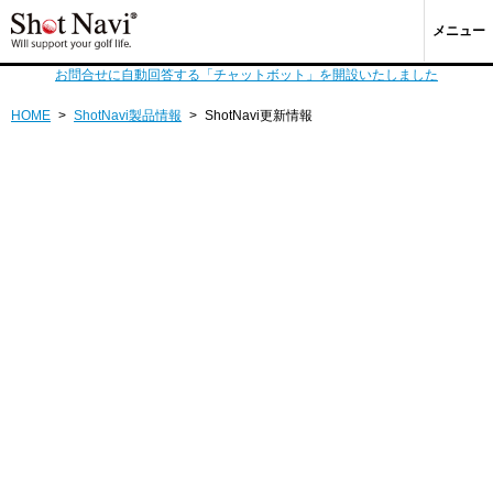
メニュー
お問合せに自動回答する「チャットボット」を開設いたしました
HOME
>
ShotNavi製品情報
>
ShotNavi更新情報