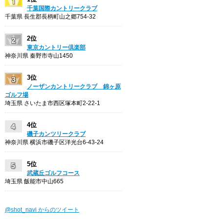
千葉国際カントリークラブ
千葉県 長生郡長柄町山之郷754-32
2位
東京カントリー倶楽部
神奈川県 秦野市寺山1450
3位
ノーザンカントリークラブ 錦ヶ原
ゴルフ場
埼玉県 さいたま市西区塚本町2-22-1
4位
磯子カンツリークラブ
神奈川県 横浜市磯子区洋光台6-43-24
5位
武蔵丘ゴルフコース
埼玉県 飯能市中山665
@shot_navi からのツイート