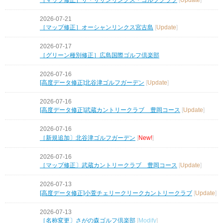
2026-07-21
［マップ修正］オーシャンリンクス宮古島
[
Update
]
2026-07-17
［グリーン種別修正］広島国際ゴルフ倶楽部
2026-07-16
[高度データ修正]北谷津ゴルフガーデン
[
Update
]
2026-07-16
[高度データ修正]武蔵カントリークラブ 豊岡コース
[
Update
]
2026-07-16
［新規追加〕北谷津ゴルフガーデン
[
New!
]
2026-07-16
［マップ修正〕武蔵カントリークラブ 豊岡コース
[
Update
]
2026-07-13
[高度データ修正]小萱チェリークリークカントリークラブ
[
Update
]
2026-07-13
［名称変更〕さがの森ゴルフ倶楽部
[
Modify
]