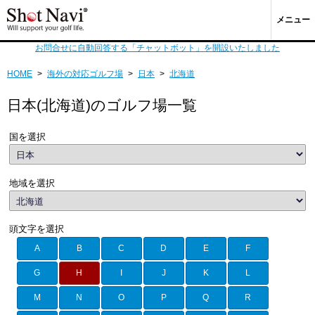
メニュー
お問合せに自動回答する「チャットボット」を開設いたしました
HOME
>
海外の対応ゴルフ場
>
日本
>
北海道
日本(北海道)のゴルフ場一覧
国を選択
地域を選択
頭文字を選択
A
B
C
D
E
F
G
H
I
J
K
L
M
N
O
P
Q
R