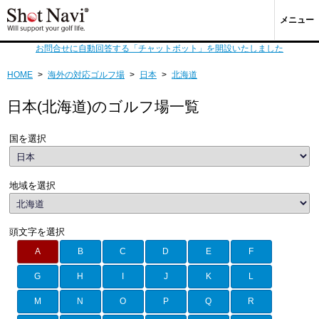
メニュー
お問合せに自動回答する「チャットボット」を開設いたしました
HOME
>
海外の対応ゴルフ場
>
日本
>
北海道
日本(北海道)のゴルフ場一覧
国を選択
地域を選択
頭文字を選択
A
B
C
D
E
F
G
H
I
J
K
L
M
N
O
P
Q
R