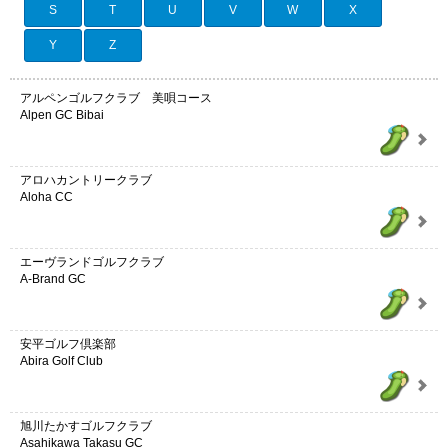
S
T
U
V
W
X
Y
Z
アルペンゴルフクラブ 美唄コース
Alpen GC Bibai
アロハカントリークラブ
Aloha CC
エーヴランドゴルフクラブ
A-Brand GC
安平ゴルフ倶楽部
Abira Golf Club
旭川たかすゴルフクラブ
Asahikawa Takasu GC