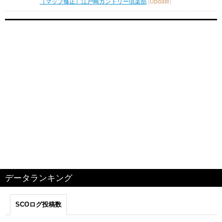
［マップ修正］江戸崎カントリー倶楽部
[
Update
]
データランキング
SCOログ投稿数