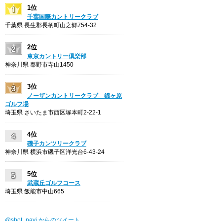
1位
千葉国際カントリークラブ
千葉県 長生郡長柄町山之郷754-32
2位
東京カントリー倶楽部
神奈川県 秦野市寺山1450
3位
ノーザンカントリークラブ 錦ヶ原
ゴルフ場
埼玉県 さいたま市西区塚本町2-22-1
4位
磯子カンツリークラブ
神奈川県 横浜市磯子区洋光台6-43-24
5位
武蔵丘ゴルフコース
埼玉県 飯能市中山665
@shot_navi からのツイート