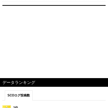
データランキング
SCOログ投稿数
1位