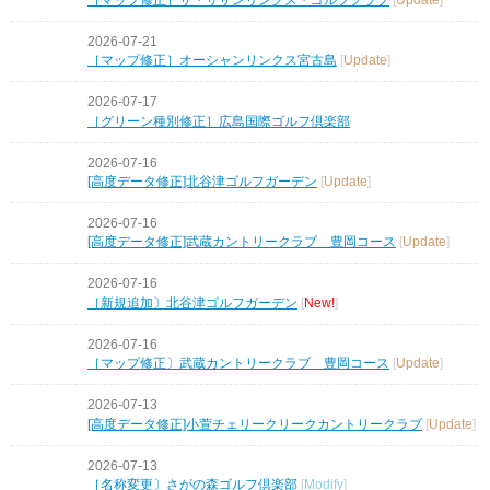
2026-07-21
［マップ修正］オーシャンリンクス宮古島
[
Update
]
2026-07-17
［グリーン種別修正］広島国際ゴルフ倶楽部
2026-07-16
[高度データ修正]北谷津ゴルフガーデン
[
Update
]
2026-07-16
[高度データ修正]武蔵カントリークラブ 豊岡コース
[
Update
]
2026-07-16
［新規追加〕北谷津ゴルフガーデン
[
New!
]
2026-07-16
［マップ修正〕武蔵カントリークラブ 豊岡コース
[
Update
]
2026-07-13
[高度データ修正]小萱チェリークリークカントリークラブ
[
Update
]
2026-07-13
［名称変更〕さがの森ゴルフ倶楽部
[
Modify
]