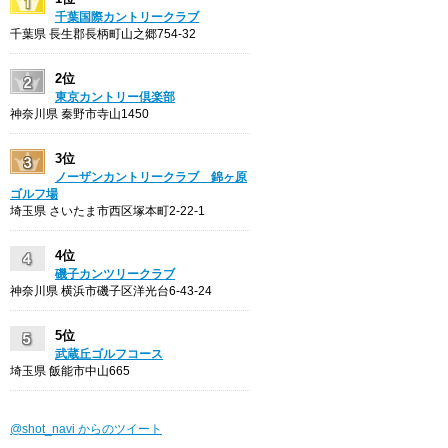
千葉国際カントリークラブ
千葉県 長生郡長柄町山之郷754-32
2位
東京カントリー倶楽部
神奈川県 秦野市寺山1450
3位
ノーザンカントリークラブ 錦ヶ原
ゴルフ場
埼玉県 さいたま市西区塚本町2-22-1
4位
磯子カンツリークラブ
神奈川県 横浜市磯子区洋光台6-43-24
5位
武蔵丘ゴルフコース
埼玉県 飯能市中山665
@shot_navi からのツイート