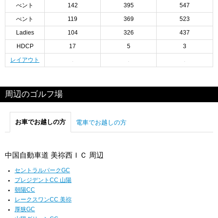
べント
142
395
547
べント
119
369
523
Ladies
104
326
437
HDCP
17
5
3
レイアウト
周辺のゴルフ場
お車でお越しの方
電車でお越しの方
中国自動車道 美祢西ＩＣ 周辺
セントラルパークGC
プレジデントCC 山陽
朝陽CC
レークスワンCC 美祢
厚狭GC