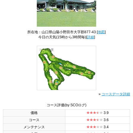
所在地：山口県山陽小野田市大字郡877-43 [
地図
]
今日の天気
(15時から3時間毎)[
詳細
]
コース全景
»
コースデータ詳細
コース評価
(by SCOログ)
価格
3.9
コース
3.6
メンテナンス
3.4