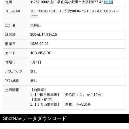
住所
〒757-0002 山口県 山陽小野田市大字郡877-43 [
地図
]
TEL&FAX
TEL : 0836-73-1551 / 予約:0836‐73‐1554 FAX : 0836-73-
1555
設計者
大林組
練習場
200yd. 打席数:15
開場日
1986-09-06
カード
JCB,VISA,DC
休場日
1月1日
バスパック
無し
宿泊施設
無し
交通情報
【自動車】
1.【中国自動車道】 「美祢西ＩＣ」 から10km
【電車・航空】
1.【ＪＲ山陽本線】 「厚狭」 から10分
ShotNaviデータダウンロード