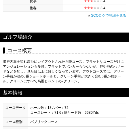
食事
3.4
接客
3.4
»
SCOログで詳細を見る
ゴルフ場紹介
コース概要
瀬戸内海を望む高台にレイアウトされた丘陵コース。フラットなコースだけに
アンジュレーションも多彩。フラットでバンカーも少ないが、谷や池のハザー
ドなどを配し、見た目以上に難しくなっています。アウトコースでは、グリー
ン手前が池の3番ショートホールと、グリーン手前が大きく窪む6番が難ホー
ル。グリーンはすべて高麗とベントの2グリーン。
基本情報
コースデータ
ホール数：18 / パー：72
コースレート：71.6 / 総ヤード数：6680Yds
コース種別
パブリックコース