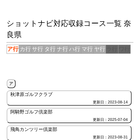
ショットナビ対応収録コース一覧 奈
良県
ア行
カ行
サ行
タ行
ナ行
ハ行
マ行
ヤ行
ラ行
ワ行
ア
秋津原ゴルフクラブ
更新日：2023-08-14
阿騎野ゴルフ倶楽部
更新日：2025-07-04
飛鳥カンツリー倶楽部
更新日：2023-08-31