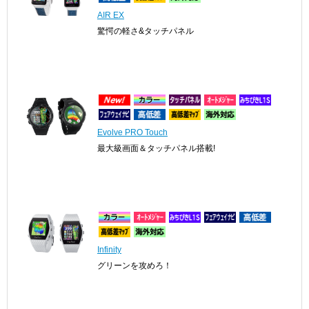
AIR EX
驚愕の軽さ&タッチパネル
Evolve PRO Touch
最大級画面＆タッチパネル搭載!
Infinity
グリーンを攻めろ！