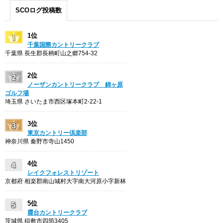
SCOログ投稿数
1位
千葉国際カントリークラブ
千葉県 長生郡長柄町山之郷754-32
2位
ノーザンカントリークラブ 錦ヶ原
ゴルフ場
埼玉県 さいたま市西区塚本町2-22-1
3位
東京カントリー倶楽部
神奈川県 秦野市寺山1450
4位
レイクフォレストリゾート
京都府 相楽郡南山城村大字南大河原小字新林
5位
霞台カントリークラブ
茨城県 稲敷市四箇3405