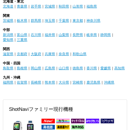
北海道・東北
北海道
｜
青森県
｜
岩手県
｜
宮城県
｜
秋田県
｜
山形県
｜
福島県
関東
茨城県
｜
栃木県
｜
群馬県
｜
埼玉県
｜
千葉県
｜
東京都
｜
神奈川県
中部
新潟県
｜
富山県
｜
石川県
｜
福井県
｜
山梨県
｜
長野県
｜
岐阜県
｜
静岡県
｜
愛知県
｜
三重県
関西
滋賀県
｜
京都府
｜
大阪府
｜
兵庫県
｜
奈良県
｜
和歌山県
中国・四国
鳥取県
｜
島根県
｜
岡山県
｜
広島県
｜
山口県
｜
徳島県
｜
香川県
｜
愛媛県
｜
高知県
九州・沖縄
福岡県
｜
佐賀県
｜
長崎県
｜
熊本県
｜
大分県
｜
宮崎県
｜
鹿児島県
｜
沖縄県
ShotNaviファミリー現行機種