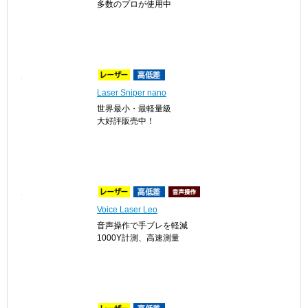
多数のプロが使用中
Laser Sniper nano
世界最小・最軽量級
大好評販売中！
Voice Laser Leo
音声操作で手ブレを軽減
1000Y計測、高速測量