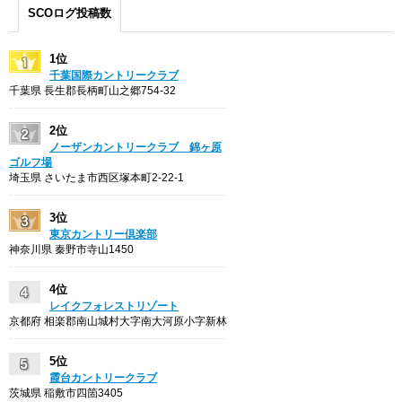
SCOログ投稿数
1位
千葉国際カントリークラブ
千葉県 長生郡長柄町山之郷754-32
2位
ノーザンカントリークラブ 錦ヶ原
ゴルフ場
埼玉県 さいたま市西区塚本町2-22-1
3位
東京カントリー倶楽部
神奈川県 秦野市寺山1450
4位
レイクフォレストリゾート
京都府 相楽郡南山城村大字南大河原小字新林
5位
霞台カントリークラブ
茨城県 稲敷市四箇3405