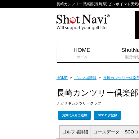
長崎カンツリー倶楽部(長崎県) ピンポイント天気/週間
HOME
ShotNa
ホーム
製品情
HOME
>
ゴルフ場情報
>
長崎カンツリー倶楽
長崎カンツリー倶楽部
ナガサキカンツリークラブ
お気に入りに追加
SCOログ登録
ゴルフ場
詳細
コース
データ
SCO