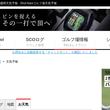
天気予報 - Shot Naviゴルフ場天気予報
vi
SCOログ
ゴルフ場情報
報
ラウンド管理
予約＆レイアウト
お問合せに自動回答する「チャットボット」を開設いたしました
部
>
天気予報
ログ
地図
お
天気