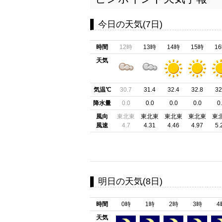
今日の天気(7日)
時間
12時
13時
14時
15時
1
天気
気温℃
30.7
31.4
32.4
32.8
32
降水量
0.0
0.0
0.0
0.0
0
風向
東北東
東北東
東北東
東北東
東
風速
4.7
4.31
4.46
4.97
5.
明日の天気(8日)
時間
0時
1時
2時
3時
4
天気