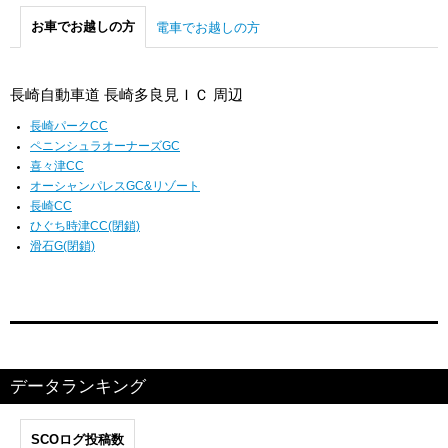
お車でお越しの方
電車でお越しの方
長崎自動車道 長崎多良見ＩＣ 周辺
長崎パークCC
ペニンシュラオーナーズGC
喜々津CC
オーシャンパレスGC&リゾート
長崎CC
ひぐち時津CC(閉鎖)
滑石G(閉鎖)
データランキング
SCOログ投稿数