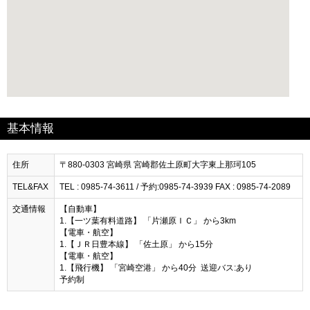
基本情報
住所
〒880-0303 宮崎県 宮崎郡佐土原町大字東上那珂105
TEL&FAX
TEL : 0985-74-3611 / 予約:0985-74-3939 FAX : 0985-74-2089
交通情報
【自動車】
1.【一ツ葉有料道路】 「片瀬原ＩＣ」 から3km
【電車・航空】
1.【ＪＲ日豊本線】 「佐土原」 から15分
【電車・航空】
1.【飛行機】 「宮崎空港」 から40分 送迎バス:あり
予約制