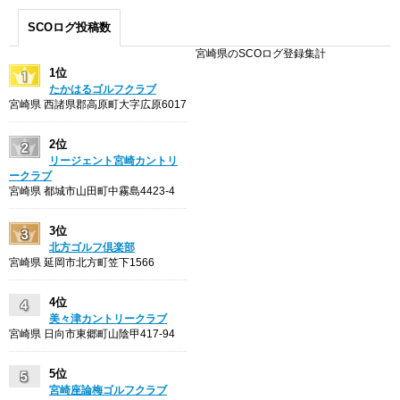
SCOログ投稿数
宮崎県のSCOログ登録集計
1位
たかはるゴルフクラブ
宮崎県 西諸県郡高原町大字広原6017
2位
リージェント宮崎カントリ
ークラブ
宮崎県 都城市山田町中霧島4423-4
3位
北方ゴルフ倶楽部
宮崎県 延岡市北方町笠下1566
4位
美々津カントリークラブ
宮崎県 日向市東郷町山陰甲417-94
5位
宮崎座論梅ゴルフクラブ