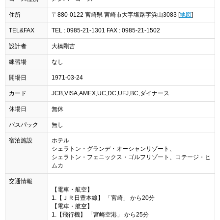
住所
〒880-0122 宮崎県 宮崎市大字塩路字浜山3083 [
地図
]
TEL&FAX
TEL : 0985-21-1301 FAX : 0985-21-1502
設計者
大橋剛吉
練習場
なし
開場日
1971-03-24
カード
JCB,VISA,AMEX,UC,DC,UFJ,BC,ダイナース
休場日
無休
バスパック
無し
宿泊施設
ホテル
シェラトン・グランデ・オーシャンリゾート、
シェラトン・フェニックス・ゴルフリゾート、コテージ・ヒ
ムカ
交通情報
【電車・航空】
1.【ＪＲ日豊本線】 「宮崎」 から20分
【電車・航空】
1.【飛行機】 「宮崎空港」 から25分