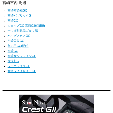
宮崎市内 周辺
宮崎座論梅GC
宮崎パブリックG
宮崎CC
ジェイズCC 高原C36(閉鎖)
一ツ瀬川県民ゴルフ場
ハイビスカスGC
宮崎国際GC
亀の甲CC(閉鎖)
宮崎GC
宮崎サンシャインCC
大淀川G
フェニックスCC
宮崎レイクサイドGC