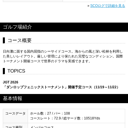
»
SCOログで詳細を見る
ゴルフ場紹介
コース概要
日向灘に面する国内屈指のシーサイドコース。海からの風と深い松林を利用し
た美しいレイアウト。厳しい管理により保たれた完璧なコンディション。国際
トーナメント開催コースで世界のドラマを実感できます。
TOPICS
JGT 2026
「ダンロップフェニックストーナメント」開催予定コース（11/19～11/22）
基本情報
コースデータ
ホール数：27 / パー：108
コースレート：72.9 / 総ヤード数：10518Yds
コース種別
メンバーコース