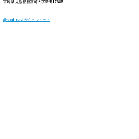
宮崎県 児湯郡新富町大字新田17605
@shot_navi からのツイート