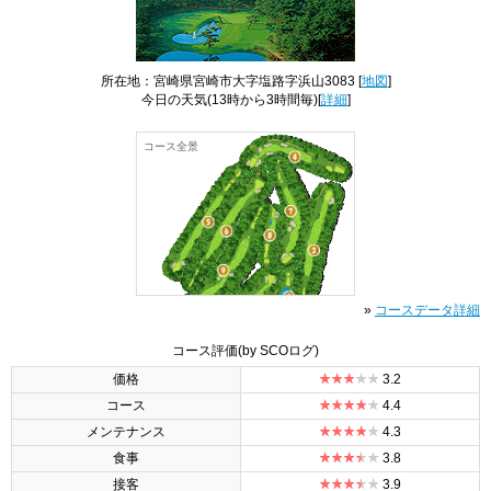
所在地：宮崎県宮崎市大字塩路字浜山3083 [
地図
]
今日の天気
(13時から3時間毎)[
詳細
]
コース全景
»
コースデータ詳細
コース評価
(by SCOログ)
価格
3.2
コース
4.4
メンテナンス
4.3
食事
3.8
接客
3.9