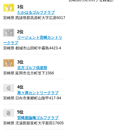
宮崎県のSCOログ登録集計
1位
たかはるゴルフクラブ
宮崎県 西諸県郡高原町大字広原6017
2位
リージェント宮崎カントリ
ークラブ
宮崎県 都城市山田町中霧島4423-4
3位
北方ゴルフ倶楽部
宮崎県 延岡市北方町笠下1566
4位
美々津カントリークラブ
宮崎県 日向市東郷町山陰甲417-94
5位
宮崎座論梅ゴルフクラブ
宮崎県 児湯郡新富町大字新田17605