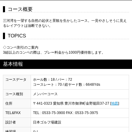
コース概要
三河湾を一望する自然の起伏と景観を生かしたコース。一見やさしそうに見え
るレイアウトは油断できない。
TOPICS
◇コンペ割引のご案内
3組以上のコンペの際は、プレー料金から1000円優待致します。
基本情報
コースデータ
ホール数：18 / パー：72
コースレート：70 / 総ヤード数：6648Yds
コース種別
メンバーコース
住所
〒441-0323 愛知県 豊川市御津町金野籠田37-27 [
地図
]
TEL&FAX
TEL : 0533-75-3900 FAX : 0533-75-3975
設計者
日本ゴルフ場建設
練習場
なし