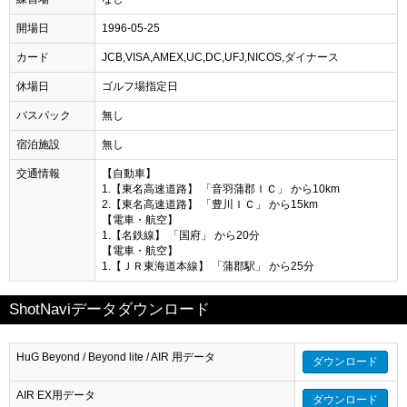
開場日
1996-05-25
カード
JCB,VISA,AMEX,UC,DC,UFJ,NICOS,ダイナース
休場日
ゴルフ場指定日
バスパック
無し
宿泊施設
無し
交通情報
【自動車】
1.【東名高速道路】 「音羽蒲郡ＩＣ」 から10km
2.【東名高速道路】 「豊川ＩＣ」 から15km
【電車・航空】
1.【名鉄線】 「国府」 から20分
【電車・航空】
1.【ＪＲ東海道本線】 「蒲郡駅」 から25分
ShotNaviデータダウンロード
HuG Beyond / Beyond lite / AIR 用データ
ダウンロード
AIR EX用データ
ダウンロード