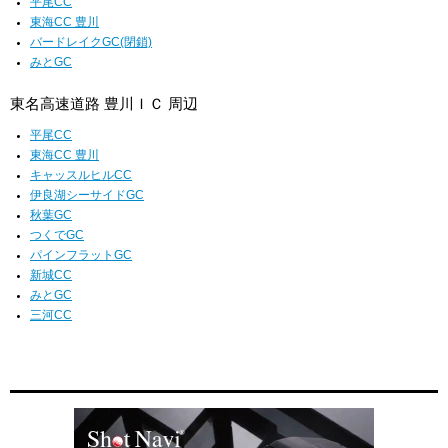
平尾CC
東海CC 豊川
バードレイクGC(閉鎖)
みとGC
東名高速道路 豊川ＩＣ 周辺
平尾CC
東海CC 豊川
キャッスルヒルCC
伊良湖シーサイドGC
秋葉GC
つくでGC
パインフラットGC
新城CC
みとGC
三河CC