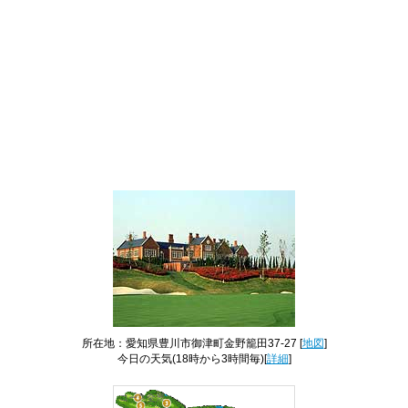
所在地：愛知県豊川市御津町金野籠田37-27 [
地図
]
今日の天気
(18時から3時間毎)[
詳細
]
コース全景