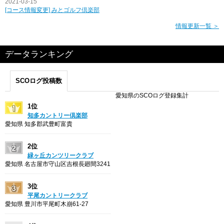
2021-03-15
[コース情報変更] みとゴルフ倶楽部
情報更新一覧 ＞
データランキング
SCOログ投稿数
愛知県のSCOログ登録集計
1位
知多カントリー倶楽部
愛知県 知多郡武豊町富貴
2位
緑ヶ丘カンツリークラブ
愛知県 名古屋市守山区吉根長廻間3241
3位
平尾カントリークラブ
愛知県 豊川市平尾町木崩61-27