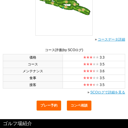
»
コースデータ詳細
コース評価
(by SCOログ)
価格
3.3
コース
3.5
メンテナンス
3.6
食事
3.5
接客
3.5
»
SCOログで詳細を見る
プレー予約
コンペ相談
ゴルフ場紹介