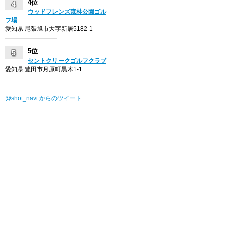
4位
ウッドフレンズ森林公園ゴル
フ場
愛知県 尾張旭市大字新居5182-1
5位
セントクリークゴルフクラブ
愛知県 豊田市月原町黒木1-1
@shot_navi からのツイート