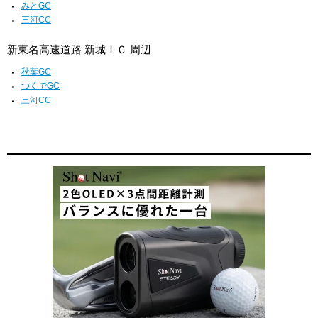
みとGC
三河CC
新東名高速道路 新城ＩＣ 周辺
秋葉GC
つくでGC
三河CC