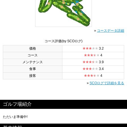
»
コースデータ詳細
コース評価
(by SCOログ)
価格
3.2
コース
4
メンテナンス
3.9
食事
3.4
接客
4
»
SCOログで詳細を見る
ゴルフ場紹介
ただいま準備中!