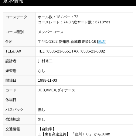
基本情報
コースデータ
ホール数：18 / パー：72
コースレート：74.3 / 総ヤード数：6718Yds
コース種別
メンバーコース
住所
〒441-1352 愛知県 新城市豊栄1-16 [
地図
]
TEL&FAX
TEL : 0536-23-5551 FAX : 0536-23-6082
設計者
川村裕二
練習場
なし
開場日
1998-11-03
カード
JCB,AMEX,ダイナース
休場日
--
バスパック
無し
宿泊施設
無し
交通情報
【自動車】
1.【東名高速道路】 「豊川ＩＣ」 から10km