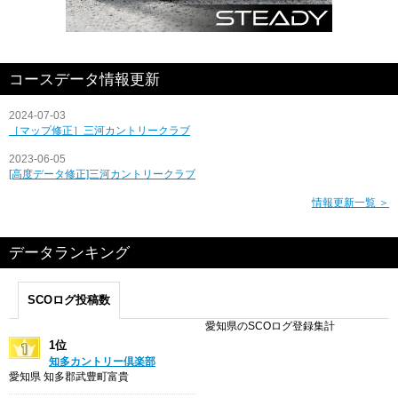
コースデータ情報更新
2024-07-03
［マップ修正］三河カントリークラブ
2023-06-05
[高度データ修正]三河カントリークラブ
情報更新一覧 ＞
データランキング
SCOログ投稿数
愛知県のSCOログ登録集計
1位
知多カントリー倶楽部
愛知県 知多郡武豊町富貴