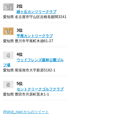
2位
緑ヶ丘カンツリークラブ
愛知県 名古屋市守山区吉根長廻間3241
3位
平尾カントリークラブ
愛知県 豊川市平尾町木崩61-27
4位
ウッドフレンズ森林公園ゴル
フ場
愛知県 尾張旭市大字新居5182-1
5位
セントクリークゴルフクラブ
愛知県 豊田市月原町黒木1-1
@shot_navi からのツイート