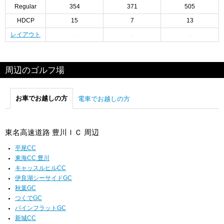
Regular
354
371
505
HDCP
15
7
13
レイアウト
周辺のゴルフ場
お車でお越しの方
電車でお越しの方
東名高速道路 豊川ＩＣ 周辺
平尾CC
東海CC 豊川
キャッスルヒルCC
伊良湖シーサイドGC
秋葉GC
つくでGC
パインフラットGC
新城CC