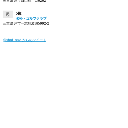
三重県 津市白山町川口6262
5位
名松・ゴルフクラブ
三重県 津市一志町波瀬5992-2
@shot_navi からのツイート