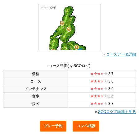
コース全景
»
コースデータ詳細
コース評価
(by SCOログ)
価格
3.7
コース
3.8
メンテナンス
3.9
食事
3.6
接客
3.7
»
SCOログで詳細を見る
プレー予約
コンペ相談