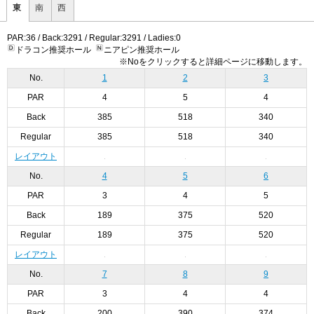
東
南
西
PAR:36 / Back:3291 / Regular:3291 / Ladies:0
ドラコン推奨ホール
ニアピン推奨ホール
※Noをクリックすると詳細ページに移動します。
No.
1
2
3
PAR
4
5
4
Back
385
518
340
Regular
385
518
340
レイアウト
No.
4
5
6
PAR
3
4
5
Back
189
375
520
Regular
189
375
520
レイアウト
No.
7
8
9
PAR
3
4
4
Back
200
390
374