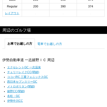
Regular
200
390
374
レイアウト
周辺のゴルフ場
お車でお越しの方
電車でお越しの方
伊勢自動車道 一志嬉野ＩＣ 周辺
エクセレントGC 一志温泉
チェリーレイクCC(閉鎖)
ココパRC 三重フェニックスGC
西日本セブンスリーGC
メトロポリタン(閉鎖)
嬉野CC(閉鎖)
名松・GC
伊勢中川CC