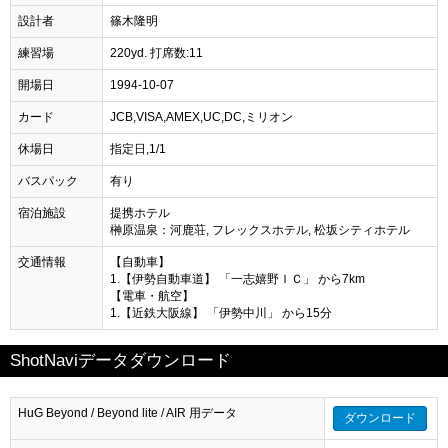
設計者
篠木隆明
練習場
220yd. 打席数:11
開場日
1994-10-07
カード
JCB,VISA,AMEX,UC,DC,ミリオン
休場日
指定日,1/1
バスパック
有り
宿泊施設
提携ホテル
榊原温泉：河鹿荘, フレックスホテル, 松坂シティホテル
交通情報
【自動車】
1.【伊勢自動車道】 「一志嬉野ＩＣ」 から7km
【電車・航空】
1.【近鉄大阪線】 「伊勢中川」 から15分
ShotNaviデータダウンロード
HuG Beyond / Beyond lite / AIR 用データ
ダウンロード