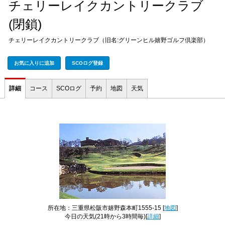
チェリーレイクカントリークラブ
(閉鎖)
チェリーレイクカントリークラブ（旧名:グリーンヒル嬉野ゴルフ倶楽部）
お気に入りに追加
SCOログ登録
詳細
コース
SCOログ
予約
地図
天気
所在地：三重県松阪市嬉野森本町1555-15 [
地図
]
今日の天気
(21時から3時間毎)[
詳細
]