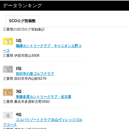
データランキング
SCOログ投稿数
三重県のSCOログ登録集計
1位
隨縁カントリークラブ キャニオン上野コ
ース
三重県 伊賀市西山3008
2位
四日市の里ゴルフクラブ
三重県 四日市市内山町8279
3位
東建多度カントリークラブ・名古屋
三重県 桑名市多度町古野2692
4位
ココパリゾートクラブ 白山ヴィレッジゴル
フコース