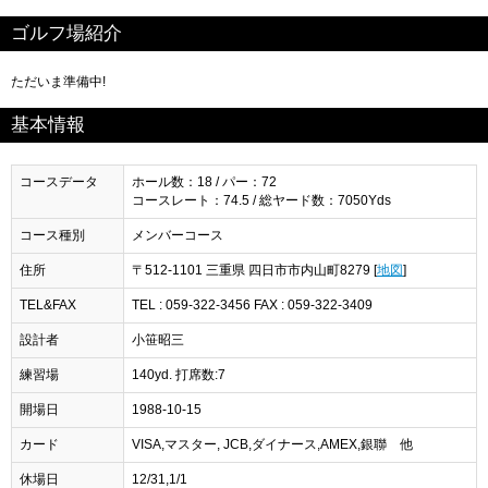
ゴルフ場紹介
ただいま準備中!
基本情報
コースデータ
ホール数：18 / パー：72
コースレート：74.5 / 総ヤード数：7050Yds
コース種別
メンバーコース
住所
〒512-1101 三重県 四日市市内山町8279 [
地図
]
TEL&FAX
TEL : 059-322-3456 FAX : 059-322-3409
設計者
小笹昭三
練習場
140yd. 打席数:7
開場日
1988-10-15
カード
VISA,マスター, JCB,ダイナース,AMEX,銀聯 他
休場日
12/31,1/1