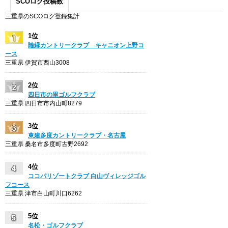
SCOログ投稿数
三重県のSCOログ登録集計
1位
隨縁カントリークラブ キャニオン上野コ
ース
三重県 伊賀市西山3008
2位
四日市の里ゴルフクラブ
三重県 四日市市内山町8279
3位
東建多度カントリークラブ・名古屋
三重県 桑名市多度町古野2692
4位
ココパリゾートクラブ 白山ヴィレッジゴル
フコース
三重県 津市白山町川口6262
5位
名松・ゴルフクラブ