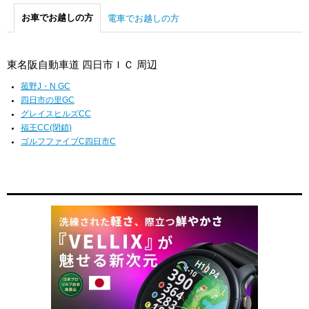
お車でお越しの方
電車でお越しの方
東名阪自動車道 四日市ＩＣ 周辺
菰野J・N GC
四日市の里GC
グレイスヒルズCC
福王CC(閉鎖)
ゴルフファイブC四日市C