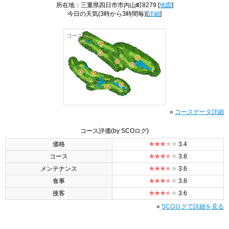
所在地：三重県四日市市内山町8279 [
地図
]
今日の天気
(3時から3時間毎)[
詳細
]
コース全景
»
コースデータ詳細
コース評価
(by SCOログ)
価格
3.4
コース
3.8
メンテナンス
3.6
食事
3.8
接客
3.6
»
SCOログで詳細を見る