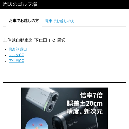
周辺のゴルフ場
お車でお越しの方
電車でお越しの方
上信越自動車道 下仁田ＩＣ 周辺
倶楽部 我山
シルクCC
下仁田CC