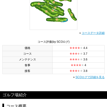
»
コースデータ詳細
コース評価
(by SCOログ)
価格
4.4
コース
3.7
メンテナンス
3.6
食事
4
接客
3.8
»
SCOログで詳細を見る
ゴルフ場紹介
コース概要