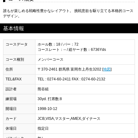
誰もが楽しめる戦略性豊かなレイアウト。 挑戦意欲を駆り立てる本格的コース
デザイン。
基本情報
コースデータ
ホール数：18 / パー：72
コースレート：-- / 総ヤード数：6736Yds
コース種別
メンバーコース
住所
〒370-2461 群馬県 富岡市上丹生3202 [
地図
]
TEL&FAX
TEL : 0274-60-2411 FAX : 0274-60-2132
設計者
熊谷組
練習場
30yd. 打席数:8
開場日
1998-10-12
カード
JCB,VISA,マスター,AMEX,ダイナース
休場日
指定日