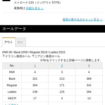
ストローク:133（イン/アウト:57/76）
夜勤明け
詳細を見る ＞
最新の書き込みをもっと見る ＞
ホールデータ
アウト
イン
PAR:36 / Back:3359 / Regular:3019 / Ladies:2522
ドラコン推奨ホール
ニアピン推奨ホール
※Noをクリックすると詳細ページに移動します。
No.
1
2
3
PAR
4
3
4
Back
321
213
369
Regular
304
171
341
Ladies
239
125
264
HDCP
17
3
13
レイアウト