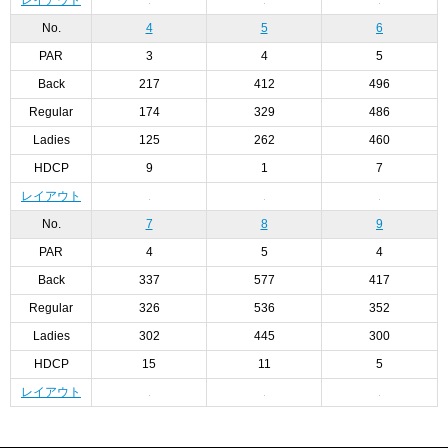
No.
4
5
6
PAR
3
4
5
Back
217
412
496
Regular
174
329
486
Ladies
125
262
460
HDCP
9
1
7
レイアウト
No.
7
8
9
PAR
4
5
4
Back
337
577
417
Regular
326
536
352
Ladies
302
445
300
HDCP
15
11
5
レイアウト