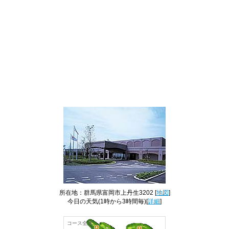
所在地：群馬県富岡市上丹生3202 [
地図
]
今日の天気
(1時から3時間毎)[
詳細
]
コース全景