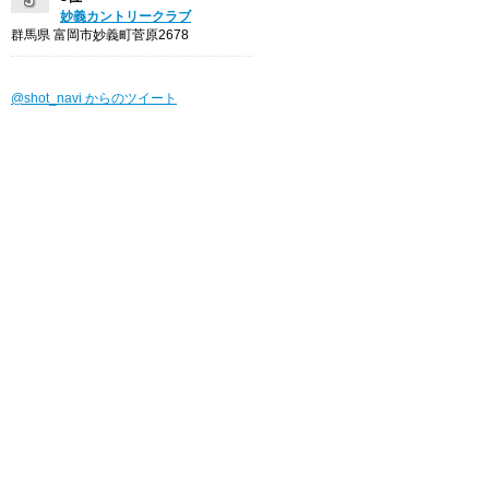
妙義カントリークラブ
群馬県 富岡市妙義町菅原2678
@shot_navi からのツイート