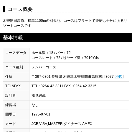
コース概要
木曽開田高原、標高1100mの別天地。コースはフラットで距離も十分にあるリ
ゾートコースです！
基本情報
コースデータ
ホール数：18 / パー：72
コースレート：72 / 総ヤード数：7010Yds
コース種別
メンバーコース
住所
〒397-0301 長野県 木曽郡木曽町開田高原末川3077 [
地図
]
TEL&FAX
TEL : 0264-42-3311 FAX : 0264-42-3315
設計者
浅見緑蔵
練習場
なし
開場日
1975-07-01
カード
JCB,VISA,MASTER,ダイナース,AMEX