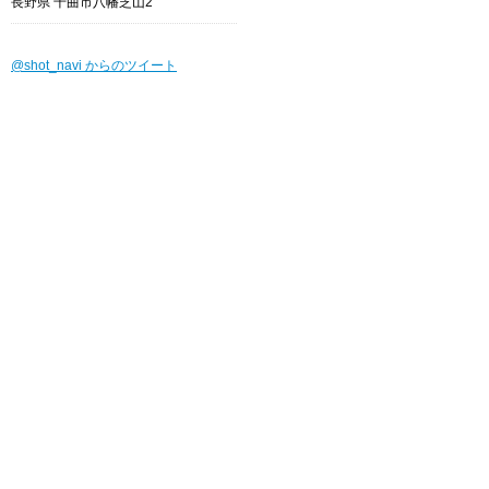
長野県 千曲市八幡芝山2
@shot_navi からのツイート