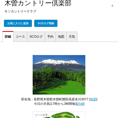
木曽カントリー倶楽部
キソカントリークラブ
お気に入りに追加
SCOログ登録
詳細
コース
SCOログ
予約
地図
天気
所在地：長野県木曽郡木曽町開田高原末川3077 [
地図
]
今日の天気
(17時から3時間毎)[
詳細
]
コース全景