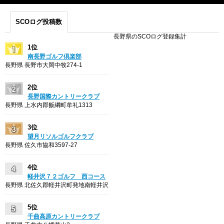
SCOログ投稿数
長野県のSCOログ登録集計
1位
南長野ゴルフ倶楽部
長野県 長野市大岡中牧274-1
2位
長野国際カントリークラブ
長野県 上水内郡飯綱町牟礼1313
3位
望月リソルゴルフクラブ
長野県 佐久市協和3597-27
4位
軽井沢７２ゴルフ 西コース
長野県 北佐久郡軽井沢町発地南軽井沢
5位
千曲高原カントリークラブ