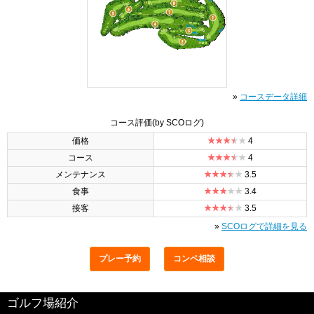
»
コースデータ詳細
コース評価
(by SCOログ)
価格
4
コース
4
メンテナンス
3.5
食事
3.4
接客
3.5
»
SCOログで詳細を見る
プレー予約
コンペ相談
ゴルフ場紹介