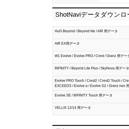
ShotNaviデータダウン
HuG Beyond / Beyond lite / AIR 用データ
AIR EX用データ
W1 Evolve / Evolve PRO / Crest / Granz 用デー
INFINITY / Beyond Lite Plus / SkyNova 用デー
Evolve PRO Touch / Crest2 / Crest2 Touch / Cre
EXCEEDS / Evolve α / Evolve G2 / Granz n
Evolve SE / INFINITY Touch 用データ
VELLIX 12/14 用データ