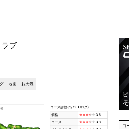
クラブ
ログ
地図
お
天気
コース評価
(by SCOログ)
全景
価格
3.6
コース
3.8
コ