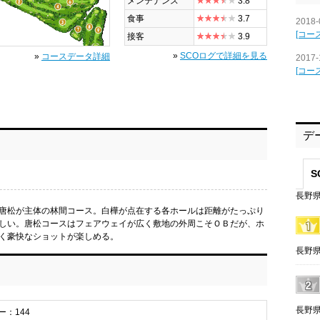
メンテナンス
3.8
食事
3.7
2018-
[コー
接客
3.9
»
SCOログで詳細を見る
»
コースデータ詳細
2017-
[コー
デ
S
長野県
唐松が主体の林間コース。白樺が点在する各ホールは距離がたっぷり
しい。唐松コースはフェアウェイが広く敷地の外周こそＯＢだが、ホ
く豪快なショットが楽しめる。
長野県
長野県
ー：144