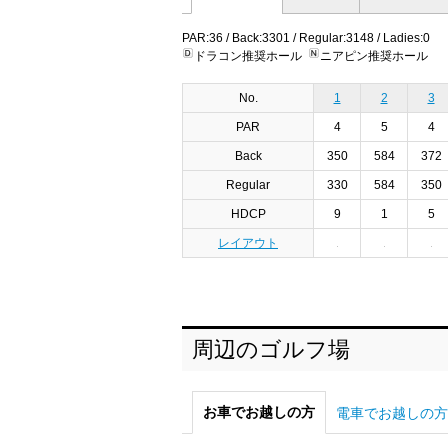
PAR:36 / Back:3301 / Regular:3148 / Ladies:0
ドラコン推奨ホール
ニアピン推奨ホール
No.
1
2
3
PAR
4
5
4
Back
350
584
372
Regular
330
584
350
HDCP
9
1
5
レイアウト
周辺のゴルフ場
お車でお越しの方
電車でお越しの方