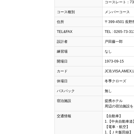
コースレート：73.3
コース種別
メンバーコース
住所
〒399-4501 長
TEL&FAX
TEL : 0265-73-31
設計者
戸田藤一郎
練習場
なし
開場日
1973-09-15
カード
JCB,VISA,AME
休場日
冬季クローズ
バスパック
無し
宿泊施設
提携ホテル
周辺の宿泊施設を
交通情報
【自動車】
1.【中央自動車道
【電車・航空】
1.【ＪＲ飯田線】