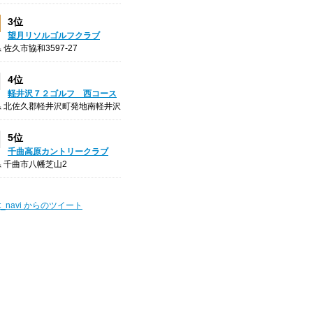
3位
望月リソルゴルフクラブ
 佐久市協和3597-27
4位
軽井沢７２ゴルフ 西コース
県 北佐久郡軽井沢町発地南軽井沢
5位
千曲高原カントリークラブ
 千曲市八幡芝山2
t_navi からのツイート