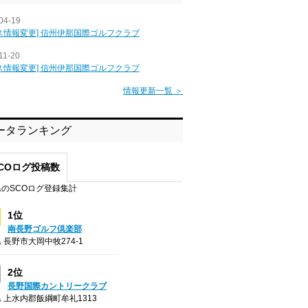
04-19
ス情報変更] 信州伊那国際ゴルフクラブ
11-20
ス情報変更] 信州伊那国際ゴルフクラブ
情報更新一覧 ＞
ータランキング
COログ投稿数
のSCOログ登録集計
1位
南長野ゴルフ倶楽部
 長野市大岡中牧274-1
2位
長野国際カントリークラブ
 上水内郡飯綱町牟礼1313