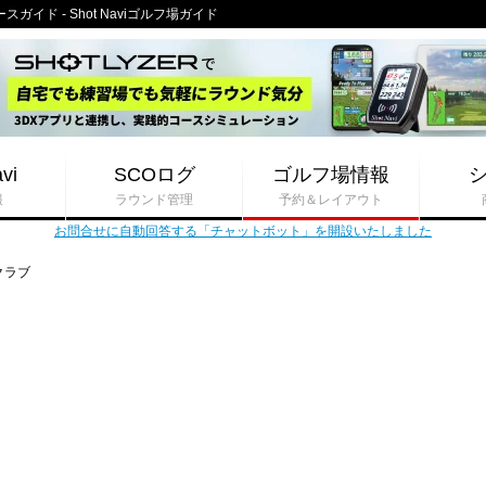
イド - Shot Naviゴルフ場ガイド
vi
SCOログ
ゴルフ場情報
報
ラウンド管理
予約＆レイアウト
お問合せに自動回答する「チャットボット」を開設いたしました
クラブ