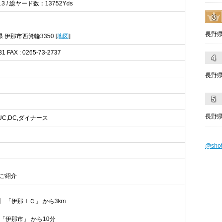
 / 総ヤード数：13752Yds
長野県
野県 伊那市西箕輪3350 [
地図
]
31 FAX : 0265-73-2737
長野
長野県
X,UC,DC,ダイナース
@sho
ご紹介
】 「伊那ＩＣ」 から3km
 「伊那市」 から10分