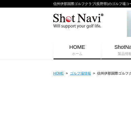
信州伊那国際ゴルフクラブ(長野県)のゴルフ場コースガ
HOME
ShotNa
ホーム
製品情
HOME
>
ゴルフ場情報
>
信州伊那国際ゴルフ