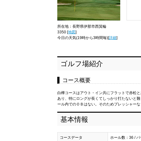
所在地：長野県伊那市西箕輪
3350 [
地図
]
今日の天気
(19時から3時間毎)[
詳細
]
ゴルフ場紹介
コース概要
白樺コースはアウト・イン共にフラットで赤松と
あり、特にロングが長くてしっかり打たないと難
ール内でのＯＢはない。そのためプレッシャーな
基本情報
コースデータ
ホール数：36 / パ