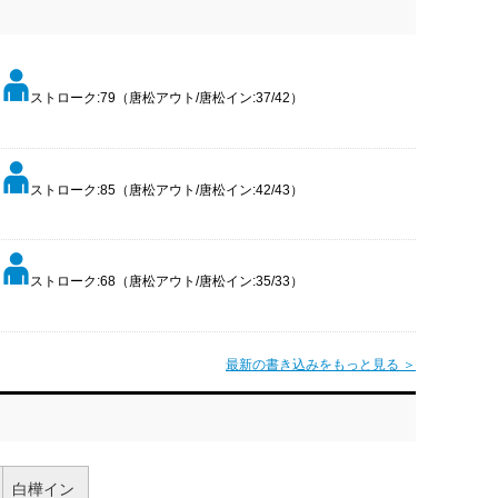
ストローク:79（唐松アウト/唐松イン:37/42）
ストローク:85（唐松アウト/唐松イン:42/43）
ストローク:68（唐松アウト/唐松イン:35/33）
最新の書き込みをもっと見る ＞
白樺イン