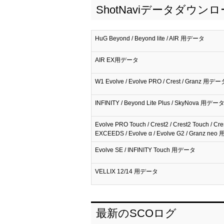
ShotNaviデータダウン
HuG Beyond / Beyond lite / AIR 用データ
AIR EX用データ
W1 Evolve / Evolve PRO / Crest / Granz 用デー
INFINITY / Beyond Lite Plus / SkyNova 用デー
Evolve PRO Touch / Crest2 / Crest2 Touch / Cre
EXCEEDS / Evolve α / Evolve G2 / Granz n
Evolve SE / INFINITY Touch 用データ
VELLIX 12/14 用データ
最新のSCOログ