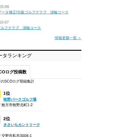
05-06
データ修正]大阪ゴルフクラブ 淡輪コース
10-07
ゴルフクラブ 淡輪コース
情報更新一覧 ＞
ータランキング
COログ投稿数
のSCOログ登録集計
1位
牧野パークゴルフ場
 枚方市牧野北町1-2
2位
きさいちカントリーク
 交野市私市3008-1