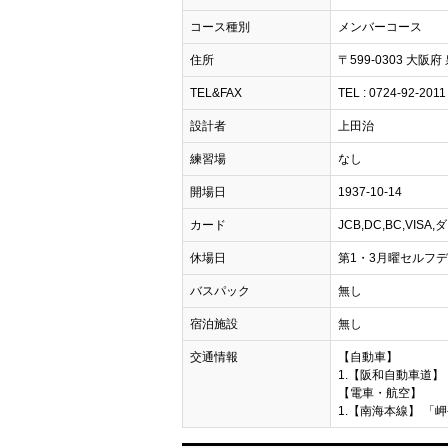
コース種別
メンバーコース
住所
〒599-0303 大阪府
TEL&FAX
TEL : 0724-92-2011
設計者
上田治
練習場
なし
開場日
1937-10-14
カード
JCB,DC,BC,VISA
休場日
第1・3月曜セルフデー,1
バスパック
無し
宿泊施設
無し
交通情報
【自動車】
1.【阪和自動車道】 
【電車・航空】
1.【南海本線】 「