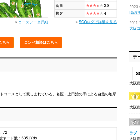
食事
3.8
2023-
[高度
接客
4
»
SCOログで詳細を見る
»
コースデータ詳細
2011-
大阪
こちら
コンペ相談
はこちら
デ
S
大阪府
イドコースとして親しまれている、名匠・上田治の手による自然の地形
大阪府
：72
ラブ
総ヤード数：6351Yds
大阪府