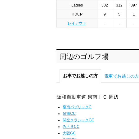
Ladies
302
312
397
HDCP
9
5
1
レイアウト
周辺のゴルフ場
お車でお越しの方
電車でお越しの方
阪和自動車道 泉南ＩＣ 周辺
泉南パブリックC
泉南CC
関空クラシックGC
みさきCC
大阪GC