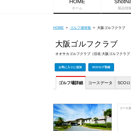
HOME
ShotNa
ホーム
製品情
HOME
>
ゴルフ場情報
>
大阪ゴルフクラブ
大阪ゴルフクラブ
オオサカゴルフクラブ（旧名:大阪ゴルフクラブ
お気に入りに追加
SCOログ登録
ゴルフ場
詳細
コース
データ
SCO
コース