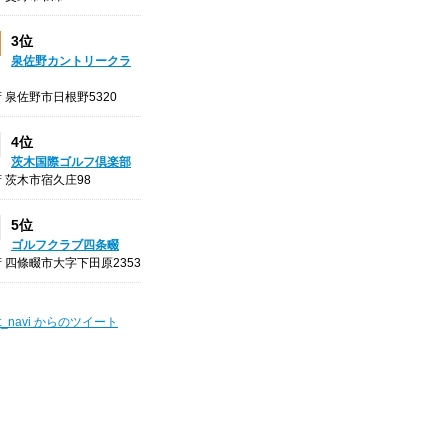
3位
泉佐野カントリークラ
 泉佐野市日根野5320
4位
茨木国際ゴルフ倶楽部
 茨木市宿久庄98
5位
ゴルフクラブ四条畷
 四條畷市大字下田原2353
t_navi からのツイート