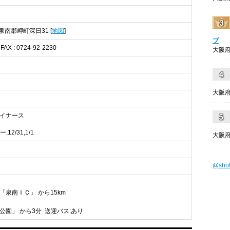
 泉南郡岬町深日31 [
地図
]
ブ
 FAX : 0724-92-2230
大阪府
大阪府
,ダイナース
2/31,1/1
大阪府
@sho
「泉南ＩＣ」 から15km
岬公園」 から3分 送迎バス:あり