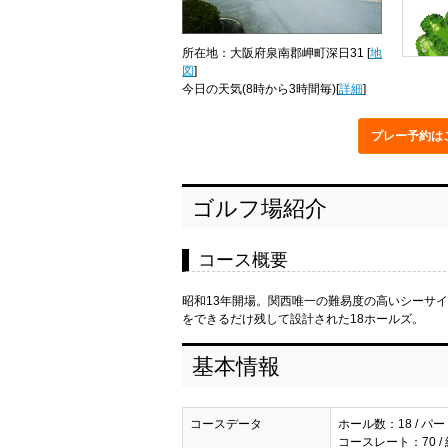
所在地：大阪府泉南郡岬町深日31 [
地
図
]
今日の天気
(8時から3時間毎)[
詳細
]
プレー予約
は
ゴルフ場紹介
コース概要
昭和13年開場。関西唯一の難易度の高いシーサ
をできるだけ残して設計された18ホールズ。
基本情報
コースデータ
ホール数：18 / パー
コースレート：70 / 