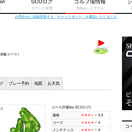
vi
SCOログ
ゴルフ場情報
報
ラウンド管理
予約＆レイアウト
お問合せに自動回答する「チャットボット」を開設いたしました
 淡輪コース）
ログ
プレー
予約
地図
お
天気
コース評価
(by SCOログ)
全景
価格
3.8
コース
4
コ
メンテナンス
4