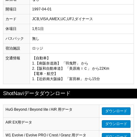
開場日
1997-04-01
カード
JCB,VISA,AMEX,UC,UFJ,ダイナース
休場日
1月1日
バスパック
無し
宿泊施設
ロッジ
交通情報
【自動車】
1.【南阪奈道路】 「羽曳野」 から
2.【阪和自動車道】 「美原南ＩＣ」 から22Km
【電車・航空】
1.【近鉄南大阪線】 「富田林」 から15分
ShotNaviデータダウンロード
HuG Beyond / Beyond lite / AIR 用データ
ダウンロード
AIR EX用データ
ダウンロード
W1 Evolve / Evolve PRO / Crest / Granz 用データ
ダウンロード