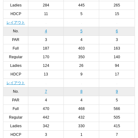
Ladies
284
445
265
HDCP
11
5
15
レイアウト
No.
4
5
6
PAR
3
4
3
Full
187
403
163
Regular
170
350
140
Ladies
124
26
94
HDCP
13
9
17
レイアウト
No.
7
8
9
PAR
4
4
5
Full
470
468
566
Regular
442
432
505
Ladies
342
330
415
HDCP
3
1
7