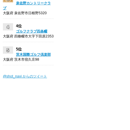
泉佐野カントリークラ
ブ
大阪府 泉佐野市日根野5320
4位
ゴルフクラブ四条畷
大阪府 四條畷市大字下田原2353
5位
茨木国際ゴルフ倶楽部
大阪府 茨木市宿久庄98
@shot_navi からのツイート