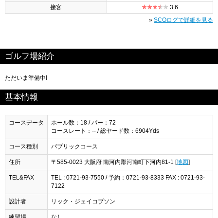
接客
3.6
»
SCOログで詳細を見る
ゴルフ場紹介
ただいま準備中!
基本情報
コースデータ
ホール数：18 / パー：72
コースレート：-- / 総ヤード数：6904Yds
コース種別
パブリックコース
住所
〒585-0023 大阪府 南河内郡河南町下河内81-1 [
地図
]
TEL&FAX
TEL : 0721-93-7550 / 予約：0721‐93‐8333 FAX : 0721-93-
7122
設計者
リック・ジェイコブソン
練習場
なし