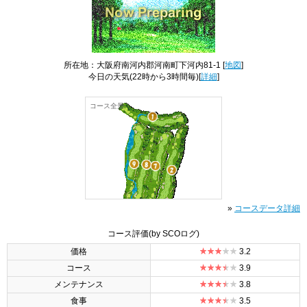
所在地：大阪府南河内郡河南町下河内81-1 [
地図
]
今日の天気
(22時から3時間毎)[
詳細
]
コース全景
»
コースデータ詳細
コース評価
(by SCOログ)
価格
3.2
コース
3.9
メンテナンス
3.8
食事
3.5