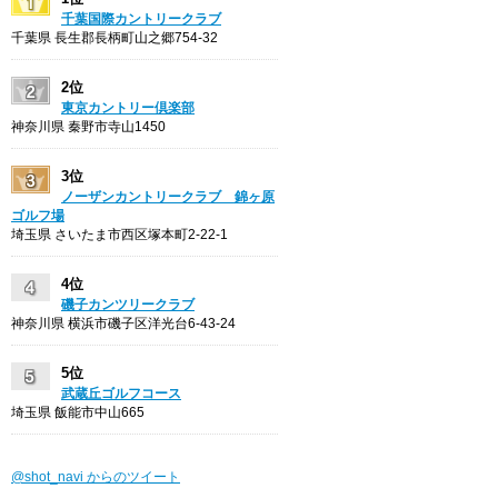
千葉国際カントリークラブ
千葉県 長生郡長柄町山之郷754-32
2位
東京カントリー倶楽部
神奈川県 秦野市寺山1450
3位
ノーザンカントリークラブ 錦ヶ原
ゴルフ場
埼玉県 さいたま市西区塚本町2-22-1
4位
磯子カンツリークラブ
神奈川県 横浜市磯子区洋光台6-43-24
5位
武蔵丘ゴルフコース
埼玉県 飯能市中山665
@shot_navi からのツイート