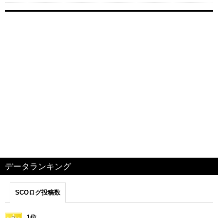
データランキング
SCOログ投稿数
1位