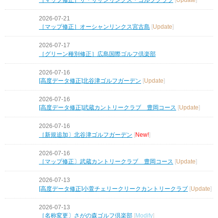
2026-07-21
［マップ修正］オーシャンリンクス宮古島
[
Update
]
2026-07-17
［グリーン種別修正］広島国際ゴルフ倶楽部
2026-07-16
[高度データ修正]北谷津ゴルフガーデン
[
Update
]
2026-07-16
[高度データ修正]武蔵カントリークラブ 豊岡コース
[
Update
]
2026-07-16
［新規追加〕北谷津ゴルフガーデン
[
New!
]
2026-07-16
［マップ修正〕武蔵カントリークラブ 豊岡コース
[
Update
]
2026-07-13
[高度データ修正]小萱チェリークリークカントリークラブ
[
Update
]
2026-07-13
［名称変更〕さがの森ゴルフ倶楽部
[
Modify
]