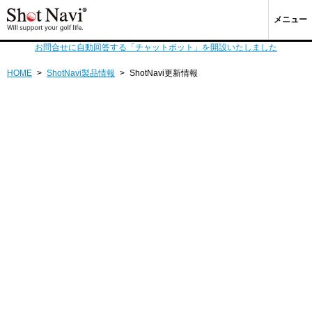
メニュー
お問合せに自動回答する「チャットボット」を開設いたしました
HOME
>
ShotNavi製品情報
>
ShotNavi更新情報