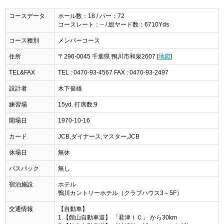
コースデータ
ホール数：18 / パー：72
コースレート：-- / 総ヤード数：6710Yds
コース種別
メンバーコース
住所
〒296-0045 千葉県 鴨川市和泉2607 [
地図
]
TEL&FAX
TEL : 0470-93-4567 FAX : 0470-93-2497
設計者
木下俊雄
練習場
15yd. 打席数:9
開場日
1970-10-16
カード
JCB,ダイナース,マスター,JCB
休場日
無休
バスパック
無し
宿泊施設
ホテル
鴨川カントリーホテル（クラブハウス3～5F）
交通情報
【自動車】
1.【館山自動車道】 「君津ＩＣ」 から30km