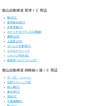
館山自動車道 君津ＩＣ 周辺
鴨川CC
君津香木原CC
木更津東CC
カナリヤガーデンCC(閉鎖)
鹿野山GC
上総富士GC
ゴールド木更津CC
コスモクラシック
ジャパンPGA GC
新君津ベルグリーンCC
館山自動車道 姉崎袖ヶ浦ＩＣ 周辺
ザ・CC・ジャパン
立野クラシックGC
姉ヶ崎CC
東京湾CC
花生CC
千葉夷隅GC