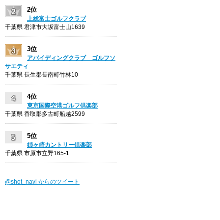
2位
上総富士ゴルフクラブ
千葉県 君津市大坂富士山1639
3位
アバイディングクラブ ゴルフソ
サエティ
千葉県 長生郡長南町竹林10
4位
東京国際空港ゴルフ倶楽部
千葉県 香取郡多古町船越2599
5位
姉ヶ崎カントリー倶楽部
千葉県 市原市立野165-1
@shot_navi からのツイート