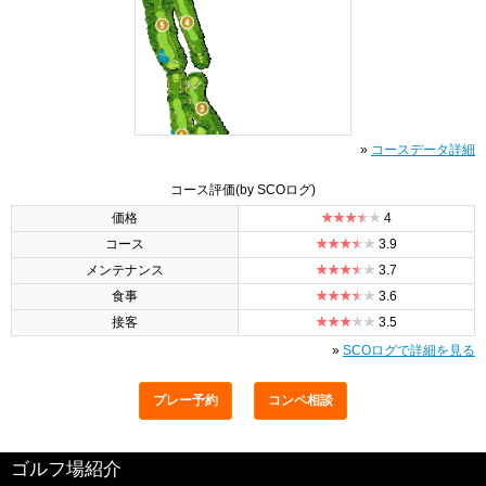
»
コースデータ詳細
コース評価
(by SCOログ)
価格
4
コース
3.9
メンテナンス
3.7
食事
3.6
接客
3.5
»
SCOログで詳細を見る
プレー予約
コンペ相談
ゴルフ場紹介