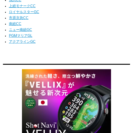
鴨川CC
上総モナークCC
ロイヤルスターGC
市原京急CC
南総CC
ニュー南総GC
PGMマリアGL
アクアラインGC