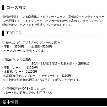
コース概要
気候が安定している南房総にあるリゾートコース。高低差9ｍとフラットなホー
ルが展開する中、池やクリーク、バンカーが戦略性を高める。オールシーズン
緑鮮やかなフェアウェイで快適なプレーが楽しめます。
TOPICS
◇モーニング・アフタヌーンプレーのご案内
<平日> 3500円 <土日祝> 5000円
*ハーフプレーでの料金となります。
◇宿泊パックのご案内
10月～12月(12月29～31日を除く・消費税込)
<平日プレー> 13750円
<土日祝プレー> 21250円
※1泊朝食付セルフプレー、キャディー付は＋3150円
※ご夕食は別途3680円又は4730円よりお選びいただけます。
◇打球練習場がOPEN致しました。
スタート前の調整に是非ご利用下さい。
基本情報