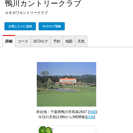
鴨川カントリークラブ
カモガワカントリークラブ
お気に入りに追加
SCOログ登録
詳細
コース
SCOログ
予約
地図
天気
所在地：千葉県鴨川市和泉2607 [
地図
]
今日の天気
(13時から3時間毎)[
詳細
]
コース全景