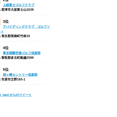
上総富士ゴルフクラブ
 君津市大坂富士山1639
3位
アバイディングクラブ ゴルフソ
ティ
 長生郡長南町竹林10
4位
東京国際空港ゴルフ倶楽部
 香取郡多古町船越2599
5位
姉ヶ崎カントリー倶楽部
 市原市立野165-1
ot_navi からのツイート