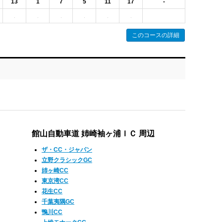
13
1
7
5
11
17
-
このコースの詳細
館山自動車道 姉崎袖ヶ浦ＩＣ 周辺
ザ・CC・ジャパン
立野クラシックGC
姉ヶ崎CC
東京湾CC
花生CC
千葉夷隅GC
鴨川CC