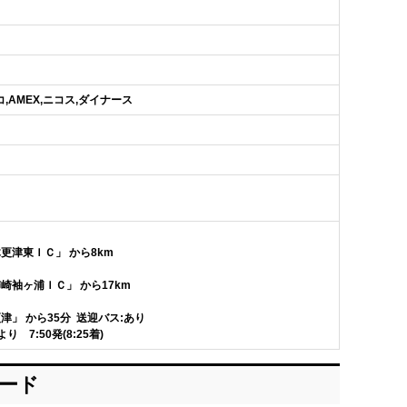
オリコ,AMEX,ニコス,ダイナース
木更津東ＩＣ」 から8km
姉崎袖ヶ浦ＩＣ」 から17km
津」 から35分 送迎バス:あり
 7:50発(8:25着)
ロード