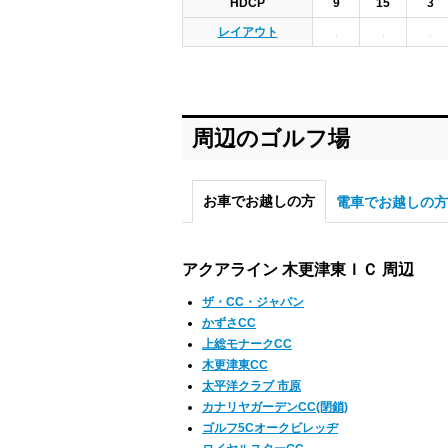
HDCP
9
15
3
レイアウト
周辺のゴルフ場
お車でお越しの方
電車でお越しの方
アクアライン 木更津東ＩＣ 周辺
ザ・CC・ジャパン
かずさCC
上総モナークCC
木更津東CC
太平洋クラブ 市原
カナリヤガーデンCC(閉鎖)
ゴルフ5Cオークビレッヂ