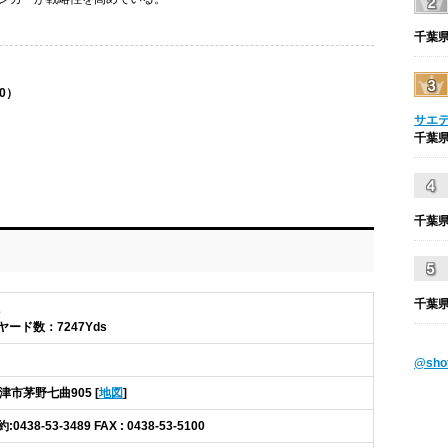
千葉県
20）
サエ
千葉県
千葉県
千葉県
2
総ヤード数：7247Yds
@sh
更津市茅野七曲905 [
地図
]
予約:0438-53-3489 FAX : 0438-53-5100