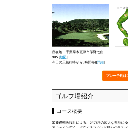
コース
所在地：千葉県木更津市茅野七曲
905 [
地図
]
今日の天気
(3時から3時間毎)[
詳細
]
プレー予約
は
ゴルフ場紹介
コース概要
加藤俊輔氏設計による、54万坪の広大な敷地に
アウェイは広く、点在するマウンド群やグラスバ