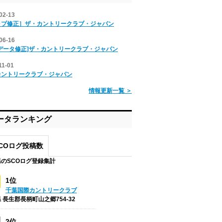
02-13
ップ修正］ザ・カントリークラブ・ジャパン
06-16
データ修正]ザ・カントリークラブ・ジャパン
11-01
カントリークラブ・ジャパン
情報更新一覧 ＞
ータランキング
COログ投稿数
のSCOログ登録集計
1位
千葉国際カントリークラブ
 長生郡長柄町山之郷754-32
2位