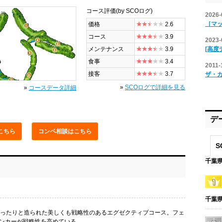
コース評価
(by SCOログ)
全景
2026-
［マ
価格
2.6
コース
3.9
2023-
[高度
メンテナンス
3.9
食事
3.4
2011-
接客
3.7
ザ・
»
SCOログで詳細を見る
»
コースデータ詳細
デ
こちら
コンペ相談
はこちら
S
千葉県
千葉県
ゆったりと造られた美しくも戦略性のあるエグゼクティブコース。フェ
ンカーが戦略性を高めている。