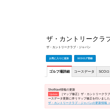
ザ・カントリークラ
ザ・カントリークラブ・ジャパン
お気に入りに追加
SCOログ登録
ゴルフ場
詳細
コース
データ
SCO
ShotNavi情報の更新
［マップ修正］ザ・カントリークラ
Update
ースデータ更新に伴うマップ修正を行いました
ザ・カントリークラブ・ジャパンの更新情報 