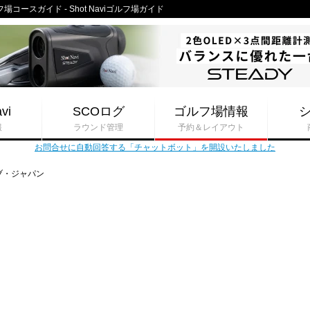
ースガイド - Shot Naviゴルフ場ガイド
vi
SCOログ
ゴルフ場情報
報
ラウンド管理
予約＆レイアウト
お問合せに自動回答する「チャットボット」を開設いたしました
ブ・ジャパン