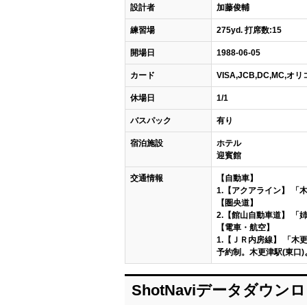
設計者
加藤俊輔
練習場
275yd. 打席数:15
開場日
1988-06-05
カード
VISA,JCB,DC,MC,
休場日
1/1
バスパック
有り
宿泊施設
ホテル
迎賓館
交通情報
【自動車】
1.【アクアライン】 「
【圏央道】
2.【館山自動車道】 「
【電車・航空】
1.【ＪＲ内房線】 「木更
予約制。木更津駅(東口)より
ShotNaviデータダウン