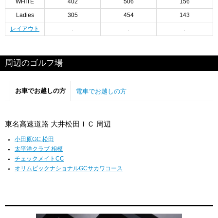
WHITE
402
506
156
Ladies
305
454
143
レイアウト
周辺のゴルフ場
お車でお越しの方
電車でお越しの方
東名高速道路 大井松田ＩＣ 周辺
小田原GC 松田
太平洋クラブ 相模
チェックメイトCC
オリムピックナショナルGCサカワコース