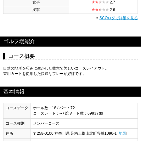
食事
2.7
接客
2.6
»
SCOログで詳細を見る
ゴルフ場紹介
コース概要
自然の地形を巧みに生かした雄大で美しいコースレイアウト。
乗用カートを使用した快適なプレーが好評です。
基本情報
コースデータ
ホール数：18 / パー：72
コースレート：-- / 総ヤード数：6983Yds
コース種別
メンバーコース
住所
〒258-0100 神奈川県 足柄上郡山北町谷峨1096-1 [
地図
]