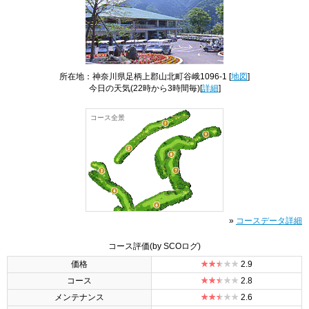
所在地：神奈川県足柄上郡山北町谷峨1096-1 [
地図
]
今日の天気
(22時から3時間毎)[
詳細
]
コース全景
»
コースデータ詳細
コース評価
(by SCOログ)
価格
2.9
コース
2.8
メンテナンス
2.6