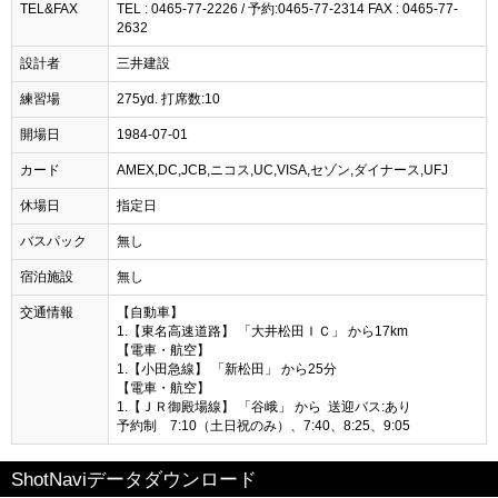
TEL&FAX
TEL : 0465-77-2226 / 予約:0465-77-2314 FAX : 0465-77-
2632
設計者
三井建設
練習場
275yd. 打席数:10
開場日
1984-07-01
カード
AMEX,DC,JCB,ニコス,UC,VISA,セゾン,ダイナース,UFJ
休場日
指定日
バスパック
無し
宿泊施設
無し
交通情報
【自動車】
1.【東名高速道路】 「大井松田ＩＣ」 から17km
【電車・航空】
1.【小田急線】 「新松田」 から25分
【電車・航空】
1.【ＪＲ御殿場線】 「谷峨」 から 送迎バス:あり
予約制 7:10（土日祝のみ）、7:40、8:25、9:05
ShotNaviデータダウンロード