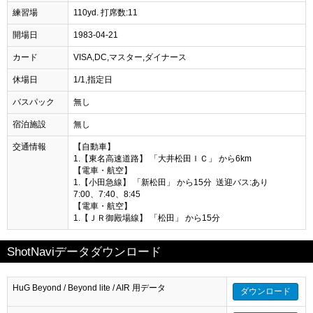
練習場
110yd. 打席数:11
開場日
1983-04-21
カード
VISA,DC,マスター,ダイナース
休場日
1/1,指定日
バスパック
無し
宿泊施設
無し
交通情報
【自動車】
1.【東名高速道路】 「大井松田ＩＣ」 から6km
【電車・航空】
1.【小田急線】 「新松田」 から15分 送迎バス:あり
7:00、7:40、8:45
【電車・航空】
1.【ＪＲ御殿場線】 「松田」 から15分
ShotNaviデータダウンロード
HuG Beyond / Beyond lite / AIR 用データ
ダウンロード