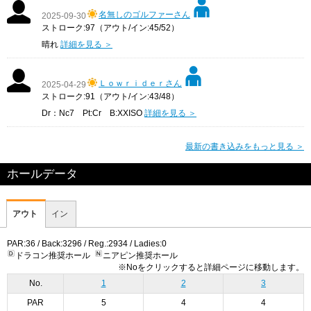
名無しのゴルファーさん
2025-09-30
ストローク:97（アウト/イン:45/52）
晴れ
詳細を見る ＞
Ｌｏｗｒｉｄｅｒさん
2025-04-29
ストローク:91（アウト/イン:43/48）
Dr：Nc7 Pt:Cr B:XXISO
詳細を見る ＞
最新の書き込みをもっと見る ＞
ホールデータ
アウト
イン
PAR:36 / Back:3296 / Reg.:2934 / Ladies:0
ドラコン推奨ホール
ニアピン推奨ホール
※Noをクリックすると詳細ページに移動します。
No.
1
2
3
PAR
5
4
4