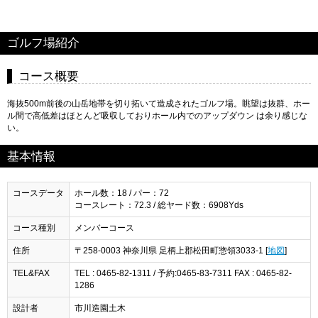
ゴルフ場紹介
コース概要
海抜500m前後の山岳地帯を切り拓いて造成されたゴルフ場。眺望は抜群、ホー
ル間で高低差はほとんど吸収しておりホール内でのアップダウン は余り感じな
い。
基本情報
コースデータ
ホール数：18 / パー：72
コースレート：72.3 / 総ヤード数：6908Yds
コース種別
メンバーコース
住所
〒258-0003 神奈川県 足柄上郡松田町惣領3033-1 [
地図
]
TEL&FAX
TEL : 0465-82-1311 / 予約:0465-83-7311 FAX : 0465-82-
1286
設計者
市川造園土木