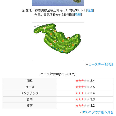
所在地：神奈川県足柄上郡松田町惣領3033-1 [
地図
]
今日の天気
(8時から3時間毎)[
詳細
]
コース全景
»
コースデータ詳細
コース評価
(by SCOログ)
価格
3.4
コース
3.5
メンテナンス
3.4
食事
3.3
接客
3.2
»
SCOログで詳細を見る