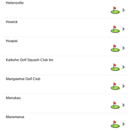
Helensville
Howick
Huapai
Kaikohe Golf Squash Club Inc
Mangawhai Golf Club
Manukau
Maramarua