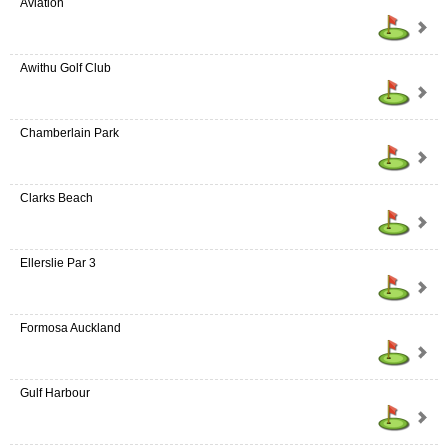
Aviation
Awithu Golf Club
Chamberlain Park
Clarks Beach
Ellerslie Par 3
Formosa Auckland
Gulf Harbour