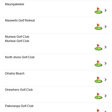
Maungakiekie
Maxwells Golf Retreat
Muriwai Golf Club
Muriwai Golf Club
North shore Golf Club
Omaha Beach
Onewhero Golf Club
Pakuranga Golf Club