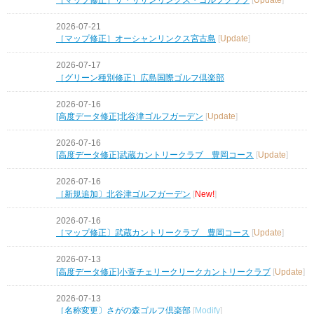
2026-07-21
［マップ修正］オーシャンリンクス宮古島
[
Update
]
2026-07-17
［グリーン種別修正］広島国際ゴルフ倶楽部
2026-07-16
[高度データ修正]北谷津ゴルフガーデン
[
Update
]
2026-07-16
[高度データ修正]武蔵カントリークラブ 豊岡コース
[
Update
]
2026-07-16
［新規追加〕北谷津ゴルフガーデン
[
New!
]
2026-07-16
［マップ修正〕武蔵カントリークラブ 豊岡コース
[
Update
]
2026-07-13
[高度データ修正]小萱チェリークリークカントリークラブ
[
Update
]
2026-07-13
［名称変更〕さがの森ゴルフ倶楽部
[
Modify
]