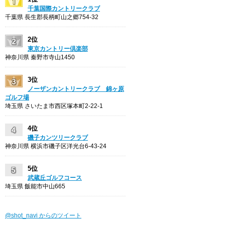
千葉国際カントリークラブ
千葉県 長生郡長柄町山之郷754-32
2位
東京カントリー倶楽部
神奈川県 秦野市寺山1450
3位
ノーザンカントリークラブ 錦ヶ原
ゴルフ場
埼玉県 さいたま市西区塚本町2-22-1
4位
磯子カンツリークラブ
神奈川県 横浜市磯子区洋光台6-43-24
5位
武蔵丘ゴルフコース
埼玉県 飯能市中山665
@shot_navi からのツイート