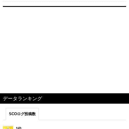
データランキング
SCOログ投稿数
1位