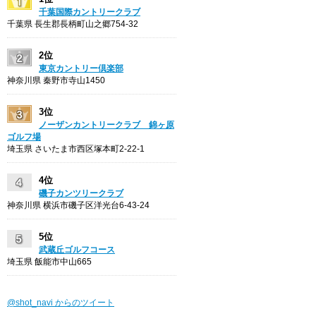
千葉国際カントリークラブ
千葉県 長生郡長柄町山之郷754-32
2位
東京カントリー倶楽部
神奈川県 秦野市寺山1450
3位
ノーザンカントリークラブ 錦ヶ原
ゴルフ場
埼玉県 さいたま市西区塚本町2-22-1
4位
磯子カンツリークラブ
神奈川県 横浜市磯子区洋光台6-43-24
5位
武蔵丘ゴルフコース
埼玉県 飯能市中山665
@shot_navi からのツイート