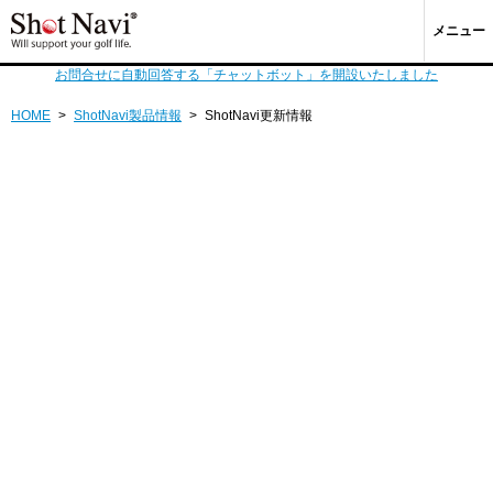
メニュー
お問合せに自動回答する「チャットボット」を開設いたしました
HOME
>
ShotNavi製品情報
>
ShotNavi更新情報