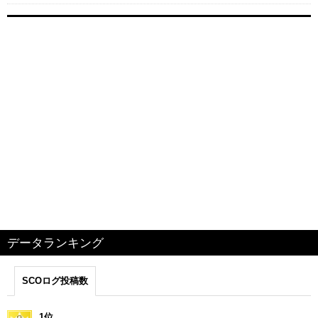
データランキング
SCOログ投稿数
1位