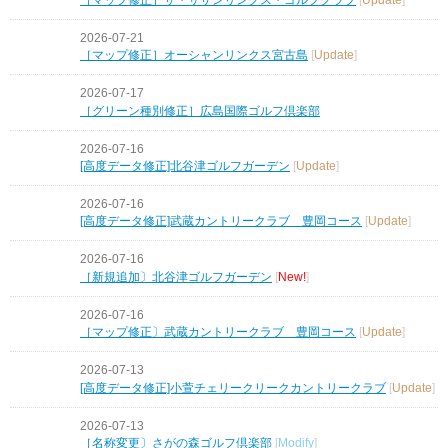
2026-07-21
［マップ修正］オーシャンリンクス宮古島
[
Update
]
2026-07-17
［グリーン種別修正］広島国際ゴルフ倶楽部
2026-07-16
[高度データ修正]北谷津ゴルフガーデン
[
Update
]
2026-07-16
[高度データ修正]武蔵カントリークラブ 豊岡コース
[
Update
]
2026-07-16
［新規追加〕北谷津ゴルフガーデン
[
New!
]
2026-07-16
［マップ修正〕武蔵カントリークラブ 豊岡コース
[
Update
]
2026-07-13
[高度データ修正]小萱チェリークリークカントリークラブ
[
Update
]
2026-07-13
［名称変更〕さがの森ゴルフ倶楽部
[
Modify
]