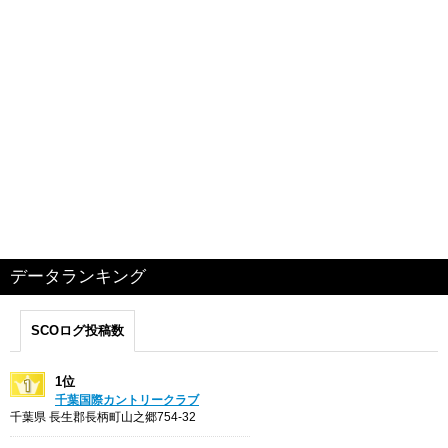
データランキング
SCOログ投稿数
1位
千葉国際カントリークラブ
千葉県 長生郡長柄町山之郷754-32