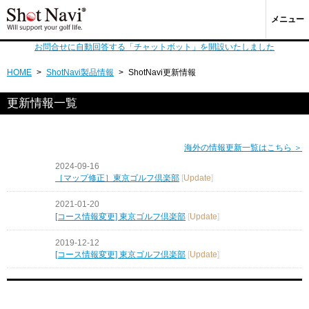
メニュー
お問合せに自動回答する「チャットボット」を開設いたしました
HOME
>
ShotNavi製品情報
>
ShotNavi更新情報
更新情報一覧
海外の情報更新一覧はこちら ＞
2024-09-16
［マップ修正］東京ゴルフ倶楽部
[
Update
]
2021-01-20
[コース情報変更] 東京ゴルフ倶楽部
[
Update
]
2019-12-12
[コース情報変更] 東京ゴルフ倶楽部
[
Update
]