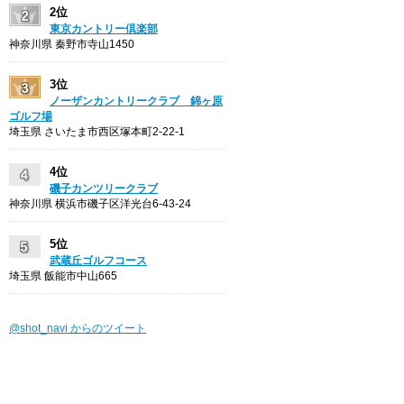
2位
東京カントリー倶楽部
神奈川県 秦野市寺山1450
3位
ノーザンカントリークラブ 錦ヶ原
ゴルフ場
埼玉県 さいたま市西区塚本町2-22-1
4位
磯子カンツリークラブ
神奈川県 横浜市磯子区洋光台6-43-24
5位
武蔵丘ゴルフコース
埼玉県 飯能市中山665
@shot_navi からのツイート