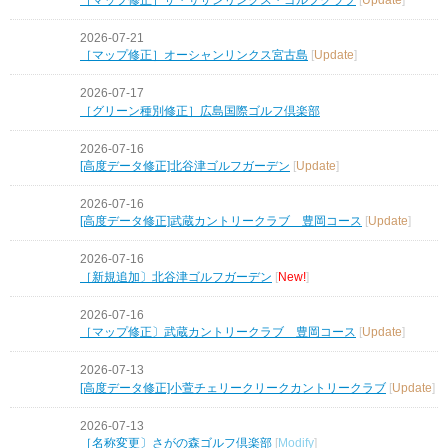
2026-07-21
［マップ修正］オーシャンリンクス宮古島
[
Update
]
2026-07-17
［グリーン種別修正］広島国際ゴルフ倶楽部
2026-07-16
[高度データ修正]北谷津ゴルフガーデン
[
Update
]
2026-07-16
[高度データ修正]武蔵カントリークラブ 豊岡コース
[
Update
]
2026-07-16
［新規追加〕北谷津ゴルフガーデン
[
New!
]
2026-07-16
［マップ修正〕武蔵カントリークラブ 豊岡コース
[
Update
]
2026-07-13
[高度データ修正]小萱チェリークリークカントリークラブ
[
Update
]
2026-07-13
［名称変更〕さがの森ゴルフ倶楽部
[
Modify
]