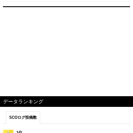
データランキング
SCOログ投稿数
1位