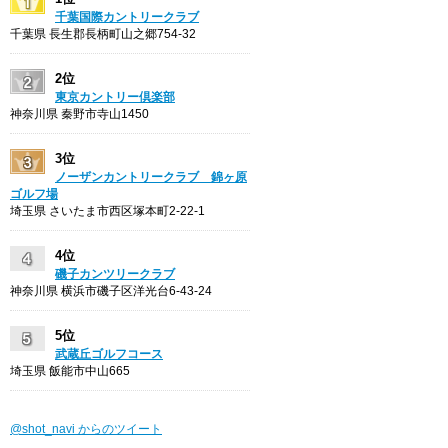
千葉国際カントリークラブ
千葉県 長生郡長柄町山之郷754-32
2位
東京カントリー倶楽部
神奈川県 秦野市寺山1450
3位
ノーザンカントリークラブ 錦ヶ原
ゴルフ場
埼玉県 さいたま市西区塚本町2-22-1
4位
磯子カンツリークラブ
神奈川県 横浜市磯子区洋光台6-43-24
5位
武蔵丘ゴルフコース
埼玉県 飯能市中山665
@shot_navi からのツイート