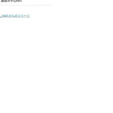
 飯能市中山665
t_navi からのツイート