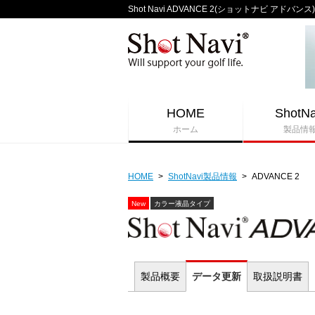
Shot Navi ADVANCE 2(ショットナビ ア
HOME
ShotNa
ホーム
製品情
HOME
>
ShotNavi製品情報
>
ADVANCE 2
New
カラー液晶タイプ
製品
概要
データ
更新
取扱説明書