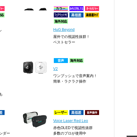
HuG Beyond
ル
屋外での視認性抜群！
ベストセラー
V2
ワンプッシュで音声案内！
簡単・ラクラク操作
も
Voice Laser Red Leo
赤色OLEDで視認性抜群
ンダー
多数のプロが使用中