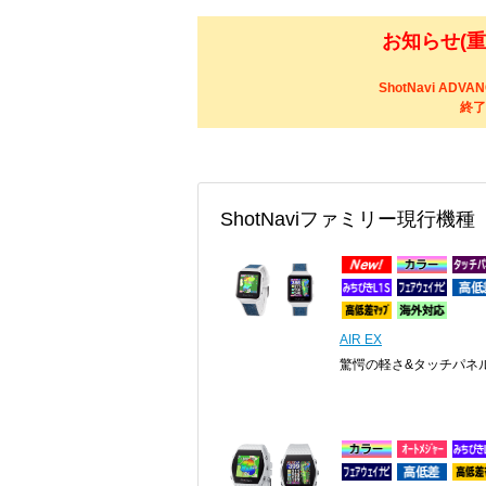
お知らせ(
ShotNavi ADV
終了
ShotNaviファミリー現行機種
AIR EX
驚愕の軽さ&タッチパネ