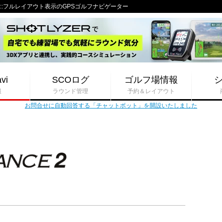
ドバンス)::フルレイアウト表示のGPSゴルフナビゲーター
vi
SCOログ
ゴルフ場情報
報
ラウンド管理
予約＆レイアウト
お問合せに自動回答する「チャットボット」を開設いたしました