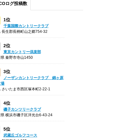
COログ投稿数
1位
千葉国際カントリークラブ
 長生郡長柄町山之郷754-32
2位
東京カントリー倶楽部
県 秦野市寺山1450
3位
ノーザンカントリークラブ 錦ヶ原
フ場
 さいたま市西区塚本町2-22-1
4位
磯子カンツリークラブ
県 横浜市磯子区洋光台6-43-24
5位
武蔵丘ゴルフコース