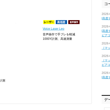
コ
2026-
[高度
2026-
Voice Laser Leo
[高度
音声操作で手ブレを軽減
ピア
1000Y計測、高速測量
2026-
［マ
2026-
［マ
ピア
2026-
[高度
Y計測
デ