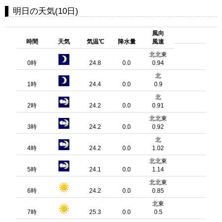
明日の天気(10日)
風向
時間
天気
気温℃
降水量
風速
北北東
0時
24.8
0.0
0.94
北
1時
24.4
0.0
0.9
北
2時
24.2
0.0
0.91
北北東
3時
24.2
0.0
0.92
北
4時
24.2
0.0
1.02
北北東
5時
24.1
0.0
1.14
北北東
6時
24.2
0.0
0.85
北東
7時
25.3
0.0
0.5