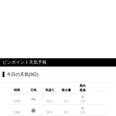
ピンポイント天気予報
今日の天気(9日)
風向
時間
天気
気温℃
降水量
風速
南
12時
30.1
0.0
1.8
南
13時
30.5
0.0
1.91