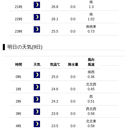
南
21時
26.8
0.0
1.3
南
22時
26.1
0.0
1.02
南南東
23時
25.5
0.0
0.73
明日の天気(9日)
風向
時間
天気
気温℃
降水量
風速
南西
0時
25.0
0.0
0.36
北北西
1時
24.6
0.0
0.45
西
2時
24.2
0.0
0.51
西北西
3時
23.9
0.0
0.58
北北東
4時
23.5
0.0
0.58