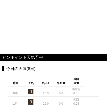
ピンポイント天気予報
今日の天気(8日)
風向
時間
天気
気温℃
降水量
風速
南南西
0時
25.3
0.0
0.81
南西
1時
25.0
0.0
0.64