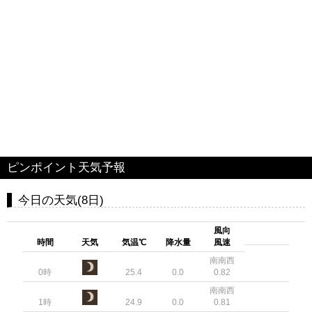
ピンポイント天気予報
今日の天気(8日)
風向
時間
天気
気温℃
降水量
風速
南南西
0時
25.4
0.0
0.82
南南西
1時
24.9
0.0
0.81