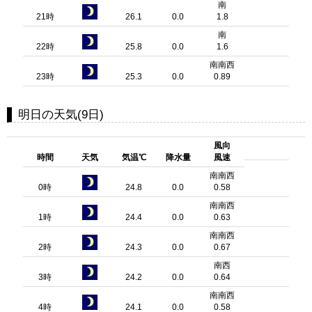
南
21時
26.1
0.0
1.8
南
22時
25.8
0.0
1.6
南南西
23時
25.3
0.0
0.89
明日の天気(9日)
風向
時間
天気
気温℃
降水量
風速
南南西
0時
24.8
0.0
0.58
南南西
1時
24.4
0.0
0.63
南南西
2時
24.3
0.0
0.67
南西
3時
24.2
0.0
0.64
南南西
4時
24.1
0.0
0.58