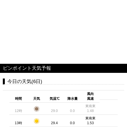
ピンポイント天気予報
今日の天気(6日)
風向
時間
天気
気温℃
降水量
風速
東南東
12時
29.0
0.0
1.48
東南東
13時
29.4
0.0
1.53