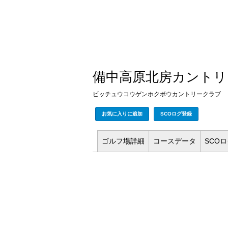
備中高原北房カントリ
ビッチュウコウゲンホクボウカントリークラブ
お気に入りに追加
SCOログ登録
ゴルフ場
詳細
コース
データ
SCO