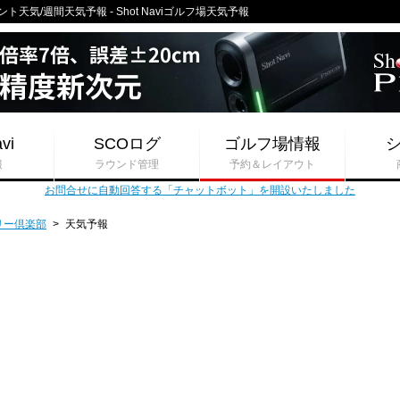
天気/週間天気予報 - Shot Naviゴルフ場天気予報
vi
SCOログ
ゴルフ場情報
報
ラウンド管理
予約＆レイアウト
お問合せに自動回答する「チャットボット」を開設いたしました
リー倶楽部
>
天気予報