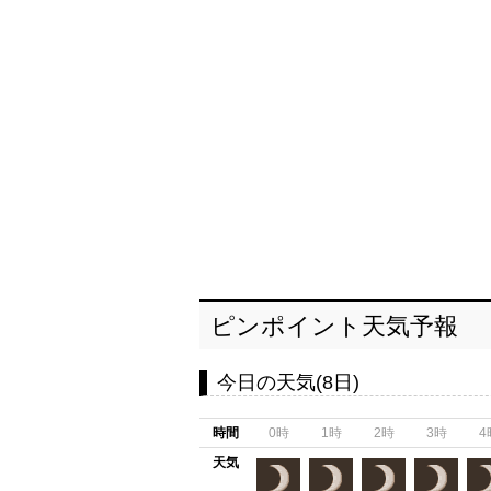
ピンポイント天気予報
今日の天気(8日)
時間
0時
1時
2時
3時
4
天気