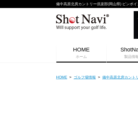
備中高原北房カントリー倶楽部(岡山県) ピンポイント
HOME
ShotNa
ホーム
製品情
HOME
>
ゴルフ場情報
>
備中高原北房カント