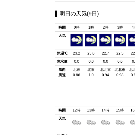
明日の天気(9日)
時間
0時
1時
2時
3時
4
天気
気温℃
23.2
23.0
22.7
22.5
22
降水量
0.0
0.0
0.0
0.0
0
風向
北東
北東
北北東
北北東
北
風速
0.86
1.0
0.94
0.98
0.
時間
12時
13時
14時
15時
1
天気