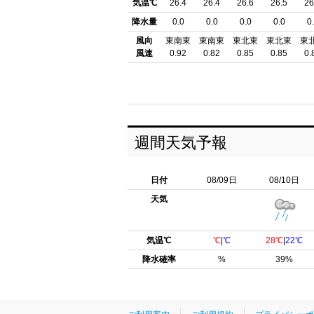
気温℃
26.4
26.4
26.6
26.5
26
降水量
0.0
0.0
0.0
0.0
0
風向
東南東
東南東
東北東
東北東
東
風速
0.92
0.82
0.85
0.85
0.
週間天気予報
日付
08/09日
08/10日
天気
気温℃
℃
|
℃
28℃
|
22℃
降水確率
%
39%