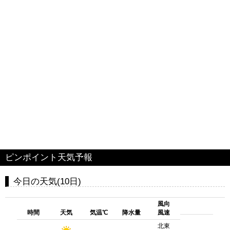
ピンポイント天気予報
今日の天気(10日)
風向
時間
天気
気温℃
降水量
風速
北東