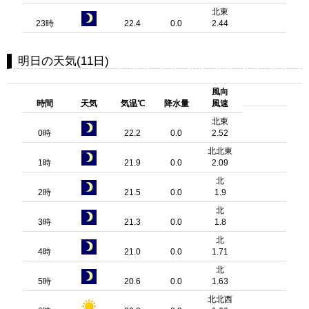
北東
23時
22.4
0.0
2.44
明日の天気(11日)
風向
時間
天気
気温℃
降水量
風速
北東
0時
22.2
0.0
2.52
北北東
1時
21.9
0.0
2.09
北
2時
21.5
0.0
1.9
北
3時
21.3
0.0
1.8
北
4時
21.0
0.0
1.71
北
5時
20.6
0.0
1.63
北北西