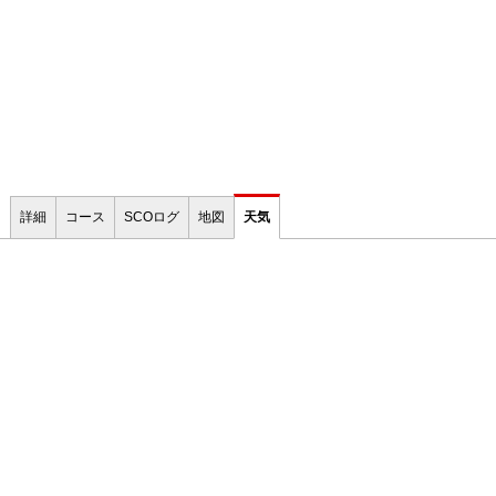
詳細
コース
SCOログ
地図
天気