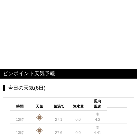
ピンポイント天気予報
今日の天気(6日)
風向
時間
天気
気温℃
降水量
風速
南
12時
27.1
0.0
4.2
南
13時
27.6
0.0
4.41