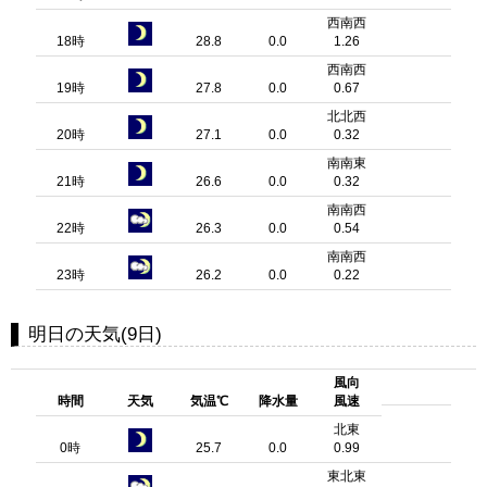
西南西
18時
28.8
0.0
1.26
西南西
19時
27.8
0.0
0.67
北北西
20時
27.1
0.0
0.32
南南東
21時
26.6
0.0
0.32
南南西
22時
26.3
0.0
0.54
南南西
23時
26.2
0.0
0.22
明日の天気(9日)
風向
時間
天気
気温℃
降水量
風速
北東
0時
25.7
0.0
0.99
東北東