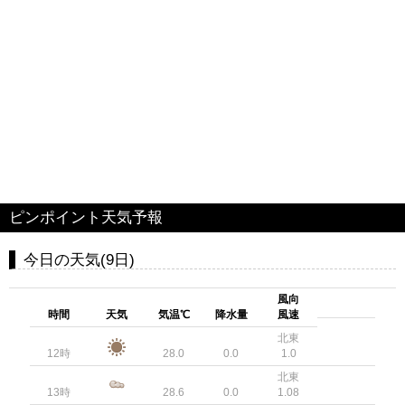
ピンポイント天気予報
今日の天気(9日)
風向
時間
天気
気温℃
降水量
風速
北東
12時
28.0
0.0
1.0
北東
13時
28.6
0.0
1.08