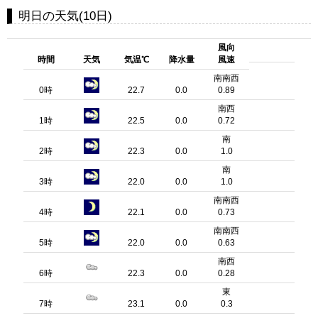
明日の天気(10日)
風向
時間
天気
気温℃
降水量
風速
南南西
0時
22.7
0.0
0.89
南西
1時
22.5
0.0
0.72
南
2時
22.3
0.0
1.0
南
3時
22.0
0.0
1.0
南南西
4時
22.1
0.0
0.73
南南西
5時
22.0
0.0
0.63
南西
6時
22.3
0.0
0.28
東
7時
23.1
0.0
0.3